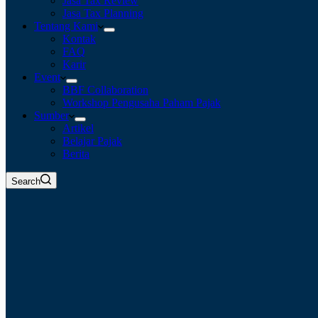
Jasa Tax Review
Jasa Tax Planning
Tentang Kami
Kontak
FAQ
Karir
Event
BBF Collaboration
Workshop Pengusaha Paham Pajak
Sumber
Artikel
Belajar Pajak
Berita
Search