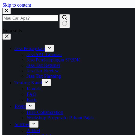
Skip to content
No results
Jasa Perpajakan
Jasa SPT Tahunan
Jasa Pendampingan SP2DK
Jasa Tax Retainer
Jasa Tax Review
Jasa Tax Planning
Tentang Kami
Kontak
FAQ
Karir
Event
BBF Collaboration
Workshop Pengusaha Paham Pajak
Sumber
Artikel