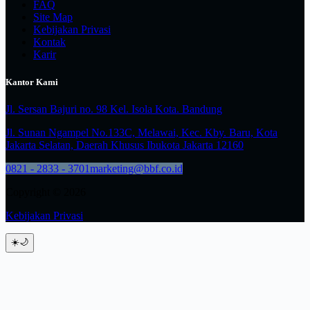
FAQ
Site Map
Kebijakan Privasi
Kontak
Karir
Kantor Kami
Jl. Sersan Bajuri no. 98 Kel. Isola Kota. Bandung
Jl. Sunan Ngampel No.133C, Melawai, Kec. Kby. Baru, Kota
Jakarta Selatan, Daerah Khusus Ibukota Jakarta 12160
0821 - 2833 - 3701
marketing@bbf.co.id
Copyright © 2026
Kebijakan Privasi
☀️
🌙