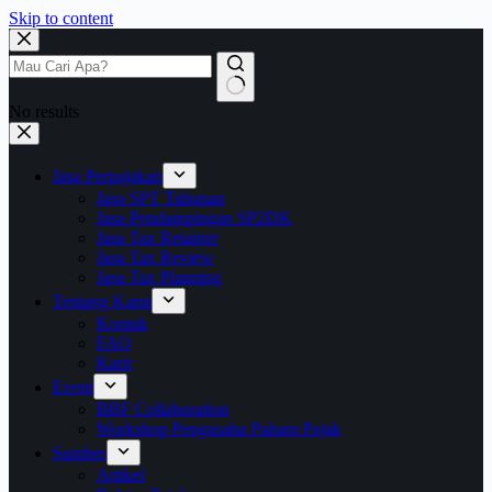
Skip to content
No results
Jasa Perpajakan
Jasa SPT Tahunan
Jasa Pendampingan SP2DK
Jasa Tax Retainer
Jasa Tax Review
Jasa Tax Planning
Tentang Kami
Kontak
FAQ
Karir
Event
BBF Collaboration
Workshop Pengusaha Paham Pajak
Sumber
Artikel