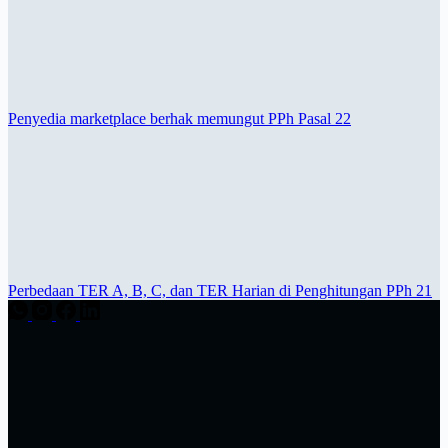
Penyedia marketplace berhak memungut PPh Pasal 22
Perbedaan TER A, B, C, dan TER Harian di Penghitungan PPh 21