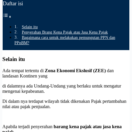
Daftar isi
Selain itu
Penyerahan Brang Kena Pajak atau Jasa Kena Pajak
Bagaimana cara untuk melakukan pemungutan PPN dan
PPnBM?
Selain itu
Ada tempat tertentu di
Zona Ekonomi Ekslusif (ZEE)
dan
landasan Kontinen yang
di dalamnya ada Undang-Undang yang berlaku untuk mengatur
mengenai kepabeanan.
Di dalam nya terdapat wilayah tidak dikenakan Pajak pertambahan
nilai atau pajak penjualan.
Apabila terjadi penyerahan
barang kena pajak atau jasa kena
pajak.