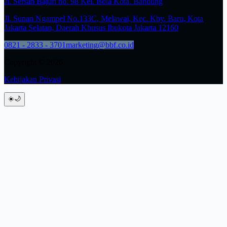
Jl. Sersan Bajuri no. 98 Kel. Isola Kota. Bandung
Jl. Sunan Ngampel No.133C, Melawai, Kec. Kby. Baru, Kota
Jakarta Selatan, Daerah Khusus Ibukota Jakarta 12160
0821 - 2833 - 3701
marketing@bbf.co.id
Copyright © 2026
Kebijakan Privasi
☀️
🌙