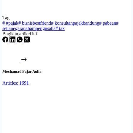
Tag
#
#pajak
#
bisnisbestfriend
#
konsultanpajakbandung
#
pabean
#
setianegarapahampengusaha
#
tax
Bagikan artikel ini
Mochamad Fajar Aulia
Articles: 1691