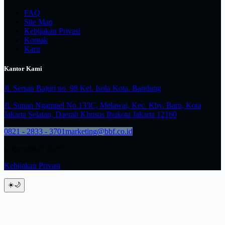
FAQ
Site Map
Kebijakan Privasi
Kontak
Karir
Kantor Kami
Jl. Sersan Bajuri no. 98 Kel. Isola Kota. Bandung
Jl. Sunan Ngampel No.133C, Melawai, Kec. Kby. Baru, Kota
Jakarta Selatan, Daerah Khusus Ibukota Jakarta 12160
0821 - 2833 - 3701
marketing@bbf.co.id
Copyright © 2026
Kebijakan Privasi
☀️
🌙