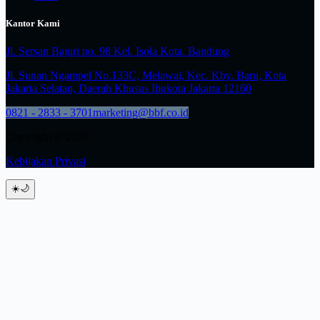
Kantor Kami
Jl. Sersan Bajuri no. 98 Kel. Isola Kota. Bandung
Jl. Sunan Ngampel No.133C, Melawai, Kec. Kby. Baru, Kota
Jakarta Selatan, Daerah Khusus Ibukota Jakarta 12160
0821 - 2833 - 3701
marketing@bbf.co.id
Copyright © 2026
Kebijakan Privasi
☀️
🌙