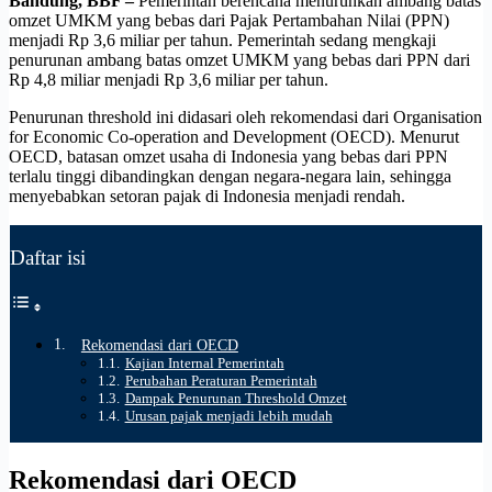
Bandung, BBF –
Pemerintah berencana menurunkan ambang batas
omzet UMKM yang bebas dari Pajak Pertambahan Nilai (PPN)
menjadi Rp 3,6 miliar per tahun. Pemerintah sedang mengkaji
penurunan ambang batas omzet UMKM yang bebas dari PPN dari
Rp 4,8 miliar menjadi Rp 3,6 miliar per tahun.
Penurunan threshold ini didasari oleh rekomendasi dari Organisation
for Economic Co-operation and Development (OECD). Menurut
OECD, batasan omzet usaha di Indonesia yang bebas dari PPN
terlalu tinggi dibandingkan dengan negara-negara lain, sehingga
menyebabkan setoran pajak di Indonesia menjadi rendah.
Daftar isi
Rekomendasi dari OECD
Kajian Internal Pemerintah
Perubahan Peraturan Pemerintah
Dampak Penurunan Threshold Omzet
Urusan pajak menjadi lebih mudah
Rekomendasi dari OECD