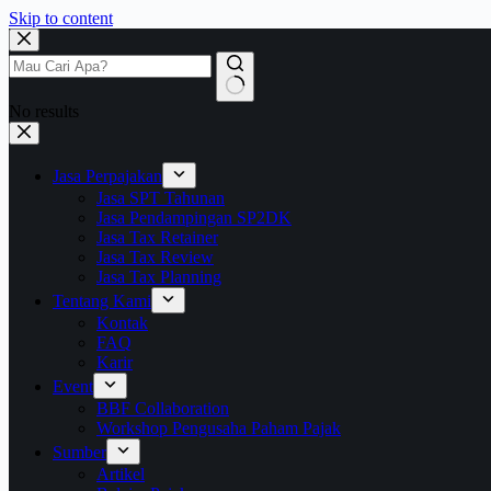
Skip to content
No results
Jasa Perpajakan
Jasa SPT Tahunan
Jasa Pendampingan SP2DK
Jasa Tax Retainer
Jasa Tax Review
Jasa Tax Planning
Tentang Kami
Kontak
FAQ
Karir
Event
BBF Collaboration
Workshop Pengusaha Paham Pajak
Sumber
Artikel