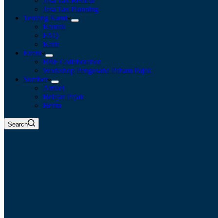
Jasa Tax Review
Jasa Tax Planning
Tentang Kami
Kontak
FAQ
Karir
Event
BBF Collaboration
Workshop Pengusaha Paham Pajak
Sumber
Artikel
Belajar Pajak
Berita
Search