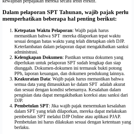
kewajiban perpajakan mereka secara lebih efektif.
Dalam pelaporan SPT Tahunan, wajib pajak perlu
memperhatikan beberapa hal penting berikut:
Ketepatan Waktu Pelaporan
: Wajib pajak harus
memastikan bahwa SPT mereka dilaporkan tepat waktu
sesuai dengan batas waktu yang telah ditetapkan oleh DJP.
Keterlambatan dalam pelaporan dapat mengakibatkan sanksi
administrasi.
Kelengkapan Dokumen
: Pastikan semua dokumen yang
diperlukan untuk pelaporan SPT sudah lengkap dan siap
diunggah. Dokumen-dokumen ini termasuk bukti potong
PPh, laporan keuangan, dan dokumen pendukung lainnya.
Keakuratan Data
: Wajib pajak harus memastikan bahwa
semua data yang dimasukkan ke dalam SPT adalah akurat
dan sesuai dengan kondisi sebenarnya. Kesalahan dalam
pengisian data dapat mengakibatkan koreksi atau sanksi dari
DJP.
Pembetulan SPT
: Jika wajib pajak menemukan kesalahan
dalam SPT yang telah dilaporkan, mereka dapat melakukan
pembetulan SPT melalui DJP Online atau aplikasi PJAP.
Pembetulan ini harus dilakukan sesuai dengan ketentuan yang
berlaku.