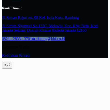
Kantor Kami
Jl. Sersan Bajuri no. 98 Kel. Isola Kota. Bandung
Jl. Sunan Ngampel No.133C, Melawai, Kec. Kby. Baru, Kota
Jakarta Selatan, Daerah Khusus Ibukota Jakarta 12160
0821 - 2833 - 3701
marketing@bbf.co.id
Copyright © 2026
Kebijakan Privasi
☀️
🌙