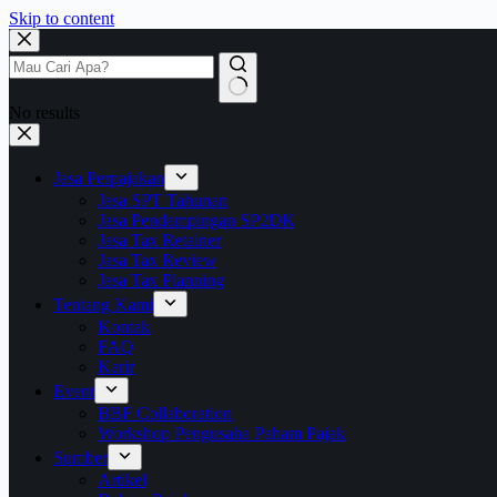
Skip to content
No results
Jasa Perpajakan
Jasa SPT Tahunan
Jasa Pendampingan SP2DK
Jasa Tax Retainer
Jasa Tax Review
Jasa Tax Planning
Tentang Kami
Kontak
FAQ
Karir
Event
BBF Collaboration
Workshop Pengusaha Paham Pajak
Sumber
Artikel