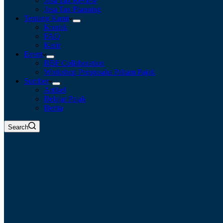
Jasa Tax Review
Jasa Tax Planning
Tentang Kami
Kontak
FAQ
Karir
Event
BBF Collaboration
Workshop Pengusaha Paham Pajak
Sumber
Artikel
Belajar Pajak
Berita
Search