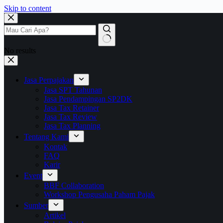
Skip to content
No results
Jasa Perpajakan
Jasa SPT Tahunan
Jasa Pendampingan SP2DK
Jasa Tax Retainer
Jasa Tax Review
Jasa Tax Planning
Tentang Kami
Kontak
FAQ
Karir
Event
BBF Collaboration
Workshop Pengusaha Paham Pajak
Sumber
Artikel