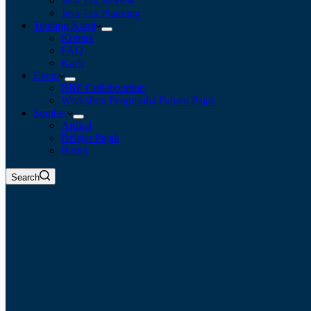
Jasa Tax Review
Jasa Tax Planning
Tentang Kami
Kontak
FAQ
Karir
Event
BBF Collaboration
Workshop Pengusaha Paham Pajak
Sumber
Artikel
Belajar Pajak
Berita
Search