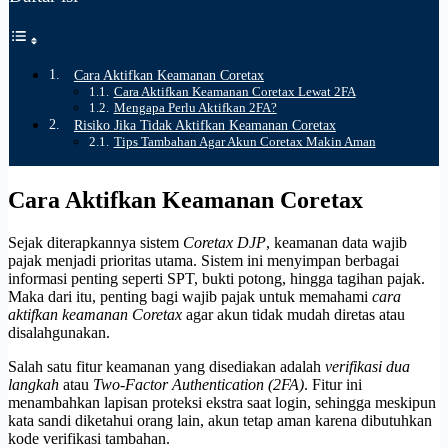
Cara Aktifkan Keamanan Coretax
Cara Aktifkan Keamanan Coretax Lewat 2FA
Mengapa Perlu Aktifkan 2FA?
Risiko Jika Tidak Aktifkan Keamanan Coretax
Tips Tambahan Agar Akun Coretax Makin Aman
Cara Aktifkan Keamanan Coretax
Sejak diterapkannya sistem
Coretax DJP
, keamanan data wajib
pajak menjadi prioritas utama. Sistem ini menyimpan berbagai
informasi penting seperti SPT, bukti potong, hingga tagihan pajak.
Maka dari itu, penting bagi wajib pajak untuk memahami
cara
aktifkan keamanan Coretax
agar akun tidak mudah diretas atau
disalahgunakan.
Salah satu fitur keamanan yang disediakan adalah
verifikasi dua
langkah
atau
Two-Factor Authentication (2FA)
. Fitur ini
menambahkan lapisan proteksi ekstra saat login, sehingga meskipun
kata sandi diketahui orang lain, akun tetap aman karena dibutuhkan
kode verifikasi tambahan.