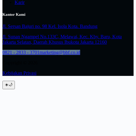
Karir
Kantor Kami
Jl. Sersan Bajuri no. 98 Kel. Isola Kota. Bandung
Jl. Sunan Ngampel No.133C, Melawai, Kec. Kby. Baru, Kota
Jakarta Selatan, Daerah Khusus Ibukota Jakarta 12160
0821 - 2833 - 3701
marketing@bbf.co.id
Copyright © 2026
Kebijakan Privasi
☀️
🌙