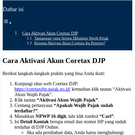
Daftar isi
Cara Aktivasi Akun Coretax DJP
Tantangan yang Sering Dihadapi Wajib Pajak
Kenapa Aktivasi Akun Coretax Itu Penting?
Cara Aktivasi Akun Coretax DJP
Berikut langkah-langkah praktis yang bisa Anda ikuti:
Kunjungi situs web Coretax DJP:
https://coretaxdjp.pajak.go.id/
kemudian klik tautan “Aktivasi
Akun Wajib Pajak”.
Klik tautan
“Aktivasi Akun Wajib Pajak”
.
Centang pertanyaan
“Apakah Wajib Pajak sudah
terdaftar?”
.
Masukkan
NPWP 16 digit
, lalu klik tombol
“Cari”
.
Isi
Detail Kontak
berupa email dan nomor HP yang sudah
terdaftar di DJP Online.
Jika ada perubahan data, Anda harus menghubungi