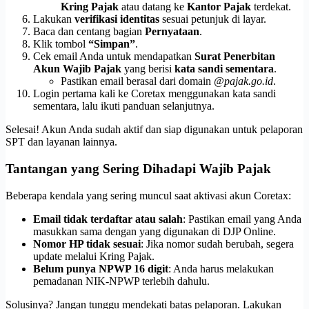
Kring Pajak
atau datang ke
Kantor Pajak
terdekat.
Lakukan
verifikasi identitas
sesuai petunjuk di layar.
Baca dan centang bagian
Pernyataan
.
Klik tombol
“Simpan”
.
Cek email Anda untuk mendapatkan
Surat Penerbitan
Akun Wajib Pajak
yang berisi
kata sandi sementara
.
Pastikan email berasal dari domain
@pajak.go.id
.
Login pertama kali ke Coretax menggunakan kata sandi
sementara, lalu ikuti panduan selanjutnya.
Selesai! Akun Anda sudah aktif dan siap digunakan untuk pelaporan
SPT dan layanan lainnya.
Tantangan yang Sering Dihadapi Wajib Pajak
Beberapa kendala yang sering muncul saat aktivasi akun Coretax:
Email tidak terdaftar atau salah
: Pastikan email yang Anda
masukkan sama dengan yang digunakan di DJP Online.
Nomor HP tidak sesuai
: Jika nomor sudah berubah, segera
update melalui Kring Pajak.
Belum punya NPWP 16 digit
: Anda harus melakukan
pemadanan NIK-NPWP terlebih dahulu.
Solusinya? Jangan tunggu mendekati batas pelaporan. Lakukan