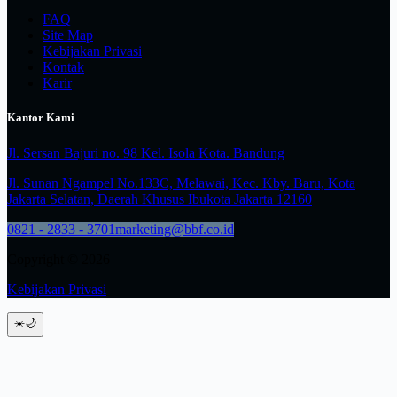
FAQ
Site Map
Kebijakan Privasi
Kontak
Karir
Kantor Kami
Jl. Sersan Bajuri no. 98 Kel. Isola Kota. Bandung
Jl. Sunan Ngampel No.133C, Melawai, Kec. Kby. Baru, Kota
Jakarta Selatan, Daerah Khusus Ibukota Jakarta 12160
0821 - 2833 - 3701
marketing@bbf.co.id
Copyright © 2026
Kebijakan Privasi
☀️
🌙