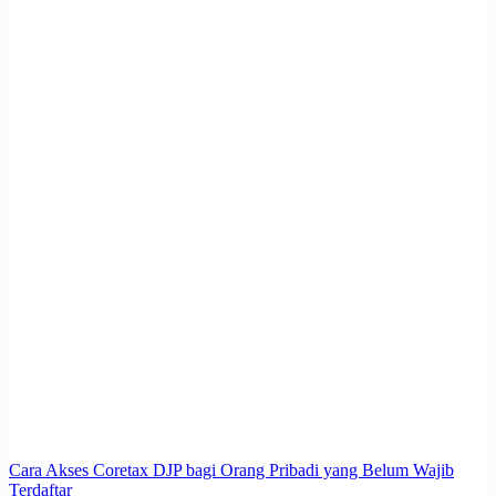
Cara Akses Coretax DJP bagi Orang Pribadi yang Belum Wajib
Terdaftar