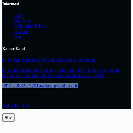
Informasi
FAQ
Site Map
Kebijakan Privasi
Kontak
Karir
Kantor Kami
Jl. Sersan Bajuri no. 98 Kel. Isola Kota. Bandung
Jl. Sunan Ngampel No.133C, Melawai, Kec. Kby. Baru, Kota
Jakarta Selatan, Daerah Khusus Ibukota Jakarta 12160
0821 - 2833 - 3701
marketing@bbf.co.id
Copyright © 2026
Kebijakan Privasi
☀️
🌙