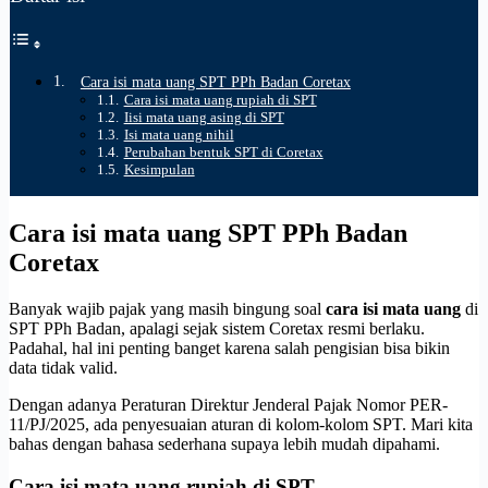
Cara isi mata uang SPT PPh Badan Coretax
Cara isi mata uang rupiah di SPT
Iisi mata uang asing di SPT
Isi mata uang nihil
Perubahan bentuk SPT di Coretax
Kesimpulan
Cara isi mata uang SPT PPh Badan
Coretax
Banyak wajib pajak yang masih bingung soal
cara isi mata uang
di
SPT PPh Badan, apalagi sejak sistem Coretax resmi berlaku.
Padahal, hal ini penting banget karena salah pengisian bisa bikin
data tidak valid.
Dengan adanya Peraturan Direktur Jenderal Pajak Nomor PER-
11/PJ/2025, ada penyesuaian aturan di kolom-kolom SPT. Mari kita
bahas dengan bahasa sederhana supaya lebih mudah dipahami.
Cara isi mata uang rupiah di SPT