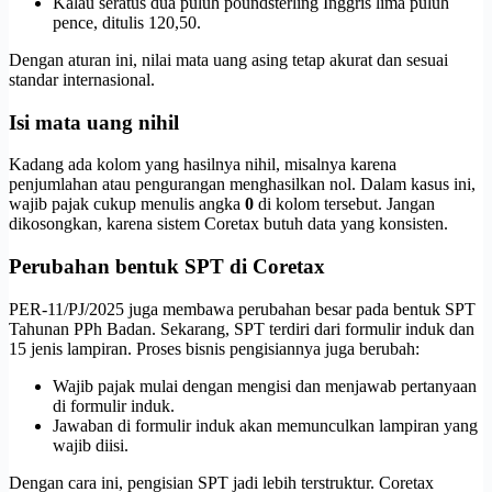
Kalau seratus dua puluh poundsterling Inggris lima puluh
pence, ditulis 120,50.
Dengan aturan ini, nilai mata uang asing tetap akurat dan sesuai
standar internasional.
Isi mata uang nihil
Kadang ada kolom yang hasilnya nihil, misalnya karena
penjumlahan atau pengurangan menghasilkan nol. Dalam kasus ini,
wajib pajak cukup menulis angka
0
di kolom tersebut. Jangan
dikosongkan, karena sistem Coretax butuh data yang konsisten.
Perubahan bentuk SPT di Coretax
PER-11/PJ/2025 juga membawa perubahan besar pada bentuk SPT
Tahunan PPh Badan. Sekarang, SPT terdiri dari formulir induk dan
15 jenis lampiran. Proses bisnis pengisiannya juga berubah:
Wajib pajak mulai dengan mengisi dan menjawab pertanyaan
di formulir induk.
Jawaban di formulir induk akan memunculkan lampiran yang
wajib diisi.
Dengan cara ini, pengisian SPT jadi lebih terstruktur. Coretax