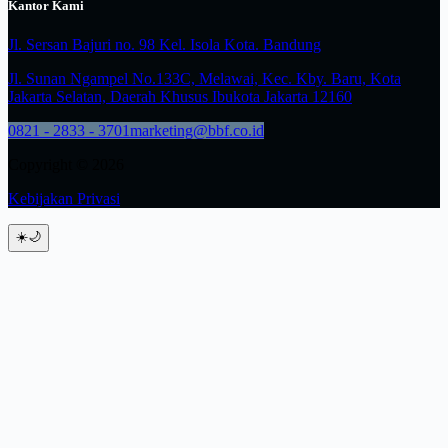
Kantor Kami
Jl. Sersan Bajuri no. 98 Kel. Isola Kota. Bandung
Jl. Sunan Ngampel No.133C, Melawai, Kec. Kby. Baru, Kota
Jakarta Selatan, Daerah Khusus Ibukota Jakarta 12160
0821 - 2833 - 3701
marketing@bbf.co.id
Copyright © 2026
Kebijakan Privasi
☀️
🌙