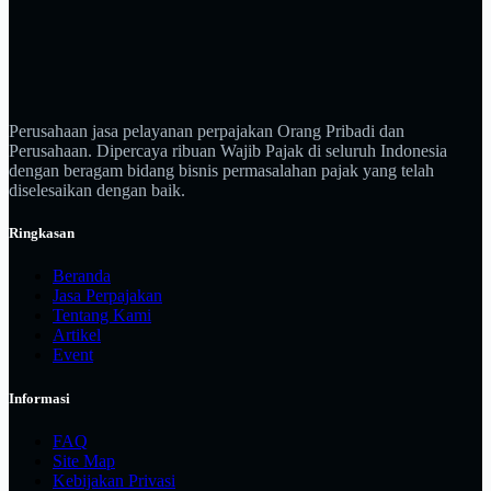
Perusahaan jasa pelayanan perpajakan Orang Pribadi dan
Perusahaan. Dipercaya ribuan Wajib Pajak di seluruh Indonesia
dengan beragam bidang bisnis permasalahan pajak yang telah
diselesaikan dengan baik.
Ringkasan
Beranda
Jasa Perpajakan
Tentang Kami
Artikel
Event
Informasi
FAQ
Site Map
Kebijakan Privasi