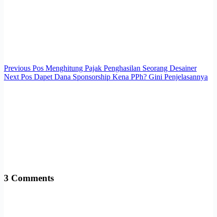
Previous
Pos
Menghitung Pajak Penghasilan Seorang Desainer
Next
Pos
Dapet Dana Sponsorship Kena PPh? Gini Penjelasannya
3 Comments