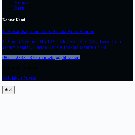
Kontak
Karir
Kantor Kami
Jl. Sersan Bajuri no. 98 Kel. Isola Kota. Bandung
Jl. Sunan Ngampel No.133C, Melawai, Kec. Kby. Baru, Kota
Jakarta Selatan, Daerah Khusus Ibukota Jakarta 12160
0821 - 2833 - 3701
marketing@bbf.co.id
Copyright © 2026
Kebijakan Privasi
☀️
🌙