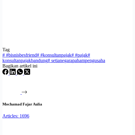
Tag
#
#bisnisbesfriend
#
#konsultanpajak
#
#pajak
#
konsultanpajakbandung
#
setianegarapahampengusaha
Bagikan artikel ini
Mochamad Fajar Aulia
Articles: 1696