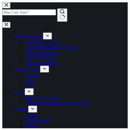
Skip
to
content
No
results
Jasa Perpajakan
Jasa SPT Tahunan
Jasa Pendampingan SP2DK
Jasa Tax Retainer
Jasa Tax Review
Jasa Tax Planning
Tentang Kami
Kontak
FAQ
Karir
Event
BBF Collaboration
Workshop Pengusaha Paham Pajak
Sumber
Artikel
Belajar Pajak
Berita