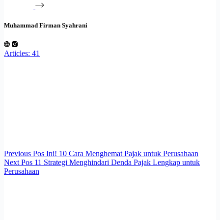
Muhammad Firman Syahrani
Articles: 41
Previous
Pos
Ini! 10 Cara Menghemat Pajak untuk Perusahaan
Next
Pos
11 Strategi Menghindari Denda Pajak Lengkap untuk
Perusahaan