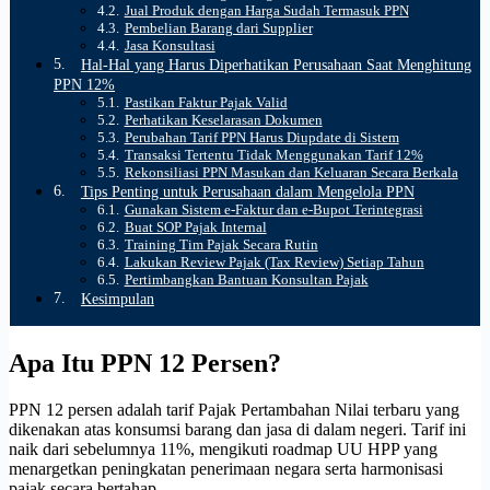
Jual Produk dengan Harga Sudah Termasuk PPN
Pembelian Barang dari Supplier
Jasa Konsultasi
Hal-Hal yang Harus Diperhatikan Perusahaan Saat Menghitung
PPN 12%
Pastikan Faktur Pajak Valid
Perhatikan Keselarasan Dokumen
Perubahan Tarif PPN Harus Diupdate di Sistem
Transaksi Tertentu Tidak Menggunakan Tarif 12%
Rekonsiliasi PPN Masukan dan Keluaran Secara Berkala
Tips Penting untuk Perusahaan dalam Mengelola PPN
Gunakan Sistem e-Faktur dan e-Bupot Terintegrasi
Buat SOP Pajak Internal
Training Tim Pajak Secara Rutin
Lakukan Review Pajak (Tax Review) Setiap Tahun
Pertimbangkan Bantuan Konsultan Pajak
Kesimpulan
Apa Itu PPN 12 Persen?
PPN 12 persen adalah tarif Pajak Pertambahan Nilai terbaru yang
dikenakan atas konsumsi barang dan jasa di dalam negeri. Tarif ini
naik dari sebelumnya 11%, mengikuti roadmap UU HPP yang
menargetkan peningkatan penerimaan negara serta harmonisasi
pajak secara bertahap.