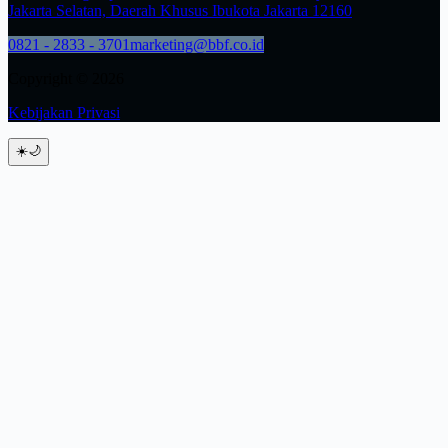
Jakarta Selatan, Daerah Khusus Ibukota Jakarta 12160
0821 - 2833 - 3701
marketing@bbf.co.id
Copyright © 2026
Kebijakan Privasi
☀️
🌙