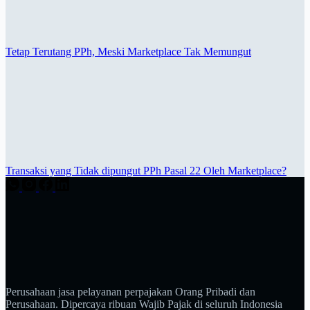
Tetap Terutang PPh, Meski Marketplace Tak Memungut
Transaksi yang Tidak dipungut PPh Pasal 22 Oleh Marketplace?
Perusahaan jasa pelayanan perpajakan Orang Pribadi dan
Perusahaan. Dipercaya ribuan Wajib Pajak di seluruh Indonesia