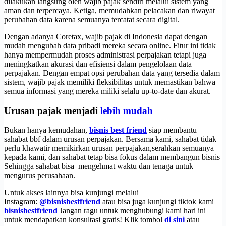
dilakukan langsung oleh wajib pajak sendiri melalui sistem yang
aman dan terpercaya. Ketiga, memudahkan pelacakan dan riwayat
perubahan data karena semuanya tercatat secara digital.
Dengan adanya Coretax, wajib pajak di Indonesia dapat dengan
mudah mengubah data pribadi mereka secara online. Fitur ini tidak
hanya mempermudah proses administrasi perpajakan tetapi juga
meningkatkan akurasi dan efisiensi dalam pengelolaan data
perpajakan. Dengan empat opsi perubahan data yang tersedia dalam
sistem, wajib pajak memiliki fleksibilitas untuk memastikan bahwa
semua informasi yang mereka miliki selalu up-to-date dan akurat.
Urusan pajak menjadi
lebih mudah
Bukan hanya kemudahan,
bisnis best friend
siap membantu
sahabat bbf dalam urusan perpajakan. Bersama kami, sahabat tidak
perlu khawatir memikirkan urusan perpajakan,serahkan semuanya
kepada kami, dan sahabat tetap bisa fokus dalam membangun bisnis
Sehingga sahabat bisa mengehmat waktu dan tenaga untuk
mengurus perusahaan.
Untuk akses lainnya bisa kunjungi melalui
Instagram:
@bisnisbestfriend
atau bisa juga kunjungi tiktok kami
bisnisbestfriend
Jangan ragu untuk menghubungi kami hari ini
untuk mendapatkan konsultasi gratis! Klik tombol
di sini
atau