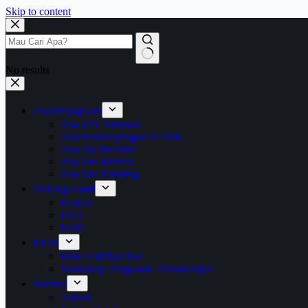
Skip to content
No results
Jasa Perpajakan
Jasa SPT Tahunan
Jasa Pendampingan SP2DK
Jasa Tax Retainer
Jasa Tax Review
Jasa Tax Planning
Tentang Kami
Kontak
FAQ
Karir
Event
BBF Collaboration
Workshop Pengusaha Paham Pajak
Sumber
Artikel