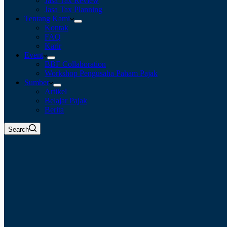
Jasa Tax Review
Jasa Tax Planning
Tentang Kami
Kontak
FAQ
Karir
Event
BBF Collaboration
Workshop Pengusaha Paham Pajak
Sumber
Artikel
Belajar Pajak
Berita
Search