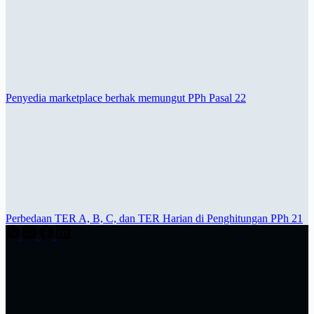
Penyedia marketplace berhak memungut PPh Pasal 22
Perbedaan TER A, B, C, dan TER Harian di Penghitungan PPh 21