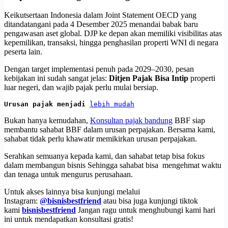
Keikutsertaan Indonesia dalam Joint Statement OECD yang
ditandatangani pada 4 Desember 2025 menandai babak baru
pengawasan aset global. DJP ke depan akan memiliki visibilitas atas
kepemilikan, transaksi, hingga penghasilan properti WNI di negara
peserta lain.
Dengan target implementasi penuh pada 2029–2030, pesan
kebijakan ini sudah sangat jelas:
Ditjen Pajak Bisa Intip
properti
luar negeri, dan wajib pajak perlu mulai bersiap.
Urusan pajak menjadi 
lebih mudah
Bukan hanya kemudahan,
Konsultan pajak bandung
BBF siap
membantu sahabat BBF dalam urusan perpajakan. Bersama kami,
sahabat tidak perlu khawatir memikirkan urusan perpajakan.
Serahkan semuanya kepada kami, dan sahabat tetap bisa fokus
dalam membangun bisnis Sehingga sahabat bisa mengehmat waktu
dan tenaga untuk mengurus perusahaan.
Untuk akses lainnya bisa kunjungi melalui
Instagram:
@bisnisbestfriend
atau bisa juga kunjungi tiktok
kami
bisnisbestfriend
Jangan ragu untuk menghubungi kami hari
ini untuk mendapatkan konsultasi gratis!