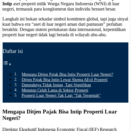
Intip
aset properti milik Warga Negara Indonesia (WNI) di luar
negeri, termasuk para konglomerat dan individu beraset besar.
Langkah ini bukan sekadar simbol komitmen global, tapi juga sinyal
kuat bahwa era “aset di luar negeri aman dari pantauan” perlahan
berakhir. Dengan sistem pertukaran data internasional, kepemilikan
properti luar negeri tidak lagi berada di wilayah abu-abu.
Daftar isi
Mengapa Ditjen Pajak Bisa Intip Properti Luar Negeri?
Ditjen Pajak Bisa Intip Lewat Skema AEoI Properti
Dampaknya Tidak Instan, Tapi Signifikan
Menutup Celah Lama di Sektor Properti
Properti Luar Negeri Tak Lagi “Tak Tersentuh”
Mengapa Ditjen Pajak Bisa Intip Properti Luar
Negeri?
Direktur Eksekutif Indonesia Economic Fiscal (IEF) Research