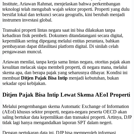
Institute, Ariawan Rahmat, menjelaskan bahwa perkembangan
teknologi telah mengubah wajah sektor properti. Properti yang dulu
bersifat lokal dan terkunci secara geografis, kini berubah menjadi
instrumen investasi global.
Transaksi properti lintas negara saat ini bisa dilakukan tanpa
kehadiran fisik pembeli. Dokumen ditandatangani secara digital,
kepemilikan sering dipegang melalui entitas perantara, bahkan
pembayaran dapat difasilitasi platform digital. Di sinilah celah
pengawasan muncul.
Ariawan menilai, tanpa kerja sama lintas negara, otoritas pajak akan
kesulitan melacak siapa membeli properti, di negara mana, melalui
skema apa, dan berapa pajak yang seharusnya dibayar. Kondisi ini
membuat
Ditjen Pajak Bisa Intip
menjadi kebutuhan, bukan
sekadar opsi kebijakan.
Ditjen Pajak Bisa Intip Lewat Skema AEoI Properti
Melalui pengembangan skema Automatic Exchange of Information
(AEoI) khusus sektor properti, negara-negara peserta OECD akan
saling bertukar data kepemilikan dan transaksi properti. Artinya, DJP
tidak lagi hanya mengandalkan laporan SPT dalam negeri.
Dengan pertukaran data ini, DJP bisa memperoleh informasi