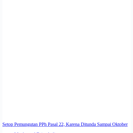
Setop Pemungutan PPh Pasal 22, Karena Ditunda Sampai Oktober