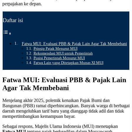
perpajakan ke depan.
Daftar isi
Fatwa MUI: Evaluasi PBB & Pajak Lain Agar Tak Membebani
Prinsip Pajak Menurut MUI
Rekomendasi MUI untuk Pemerintah
Posisi Pemerintah Menurut MUI
Fatwa Lain yang Ditetapkan Munas XI MUI
Fatwa MUI: Evaluasi PBB & Pajak Lain
Agar Tak Membebani
Menjelang akhir 2025, polemik kenaikan Pajak Bumi dan
Bangunan (PBB) ramai diperbincangkan. Banyak warga di berbagai
daerah mengeluhkan tarif baru yang dianggap tidak adil dan tidak
mempertimbangkan kemampuan bayar.
Sebagai respons, Majelis Ulama Indonesia (MUI) menetapkan
Fatwa MUI
tentang pajak berkeadilan dalam Musyawarah