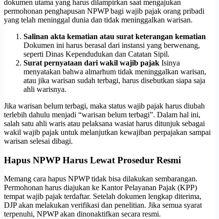
dokumen utama yang harus dilampirkan saat mengajukan
permohonan penghapusan NPWP bagi wajib pajak orang pribadi
yang telah meninggal dunia dan tidak meninggalkan warisan.
Salinan akta kematian atau surat keterangan kematian
Dokumen ini harus berasal dari instansi yang berwenang,
seperti Dinas Kependudukan dan Catatan Sipil.
Surat pernyataan dari wakil wajib pajak
Isinya
menyatakan bahwa almarhum tidak meninggalkan warisan,
atau jika warisan sudah terbagi, harus disebutkan siapa saja
ahli warisnya.
Jika warisan belum terbagi, maka status wajib pajak harus diubah
terlebih dahulu menjadi “warisan belum terbagi”. Dalam hal ini,
salah satu ahli waris atau pelaksana wasiat harus ditunjuk sebagai
wakil wajib pajak untuk melanjutkan kewajiban perpajakan sampai
warisan selesai dibagi.
Hapus NPWP Harus Lewat Prosedur Resmi
Memang cara hapus NPWP tidak bisa dilakukan sembarangan.
Permohonan harus diajukan ke Kantor Pelayanan Pajak (KPP)
tempat wajib pajak terdaftar. Setelah dokumen lengkap diterima,
DJP akan melakukan verifikasi dan penelitian. Jika semua syarat
terpenuhi, NPWP akan dinonaktifkan secara resmi.