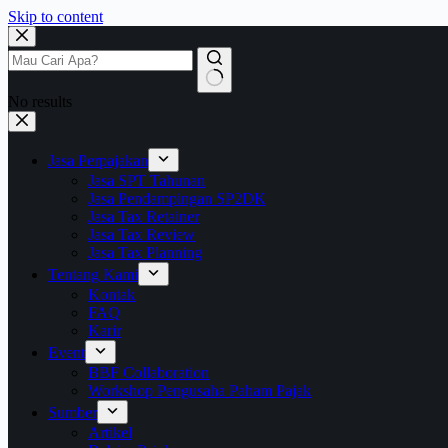
Skip to content
No results
Jasa Perpajakan
Jasa SPT Tahunan
Jasa Pendampingan SP2DK
Jasa Tax Retainer
Jasa Tax Review
Jasa Tax Planning
Tentang Kami
Kontak
FAQ
Karir
Event
BBF Collaboration
Workshop Pengusaha Paham Pajak
Sumber
Artikel