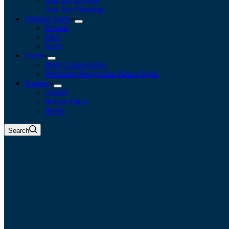
Jasa Tax Review
Jasa Tax Planning
Tentang Kami
Kontak
FAQ
Karir
Event
BBF Collaboration
Workshop Pengusaha Paham Pajak
Sumber
Artikel
Belajar Pajak
Berita
Search