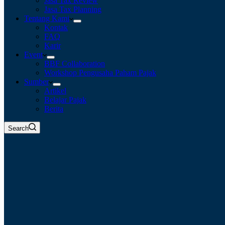
Jasa Tax Review
Jasa Tax Planning
Tentang Kami
Kontak
FAQ
Karir
Event
BBF Collaboration
Workshop Pengusaha Paham Pajak
Sumber
Artikel
Belajar Pajak
Berita
Search