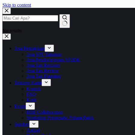
Skip to content
No results
Jasa Perpajakan
Jasa SPT Tahunan
Jasa Pendampingan SP2DK
Jasa Tax Retainer
Jasa Tax Review
Jasa Tax Planning
Tentang Kami
Kontak
FAQ
Karir
Event
BBF Collaboration
Workshop Pengusaha Paham Pajak
Sumber
Artikel