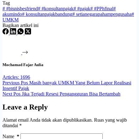
Tag
#
#bisnisbesfriend
#
#konsultanpajak
#
#pajak
#
#PPhfinal
#
akumindo
#
konsultanpajakbandung
#
setianegarapahampengusaha
#
UMKM
Bagikan artikel ini
Mochamad Fajar Aulia
Articles: 1696
Previous
Pos
Masih banyak UMKM Yang Belum Lapor Realisasi
Insentif Pajak
Next
Pos
Jika Terjadi Resesi Pengangguran Bisa Bertambah
Leave a Reply
Alamat email Anda tidak akan dipublikasikan.
Ruas yang wajib
ditandai
*
Name
*