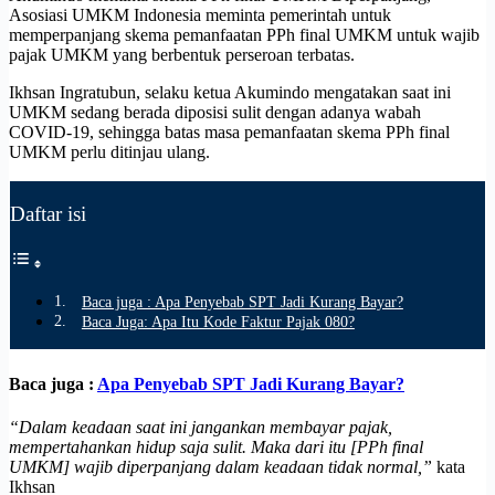
Asosiasi UMKM Indonesia meminta pemerintah untuk
memperpanjang skema pemanfaatan PPh final UMKM untuk wajib
pajak UMKM yang berbentuk perseroan terbatas.
Ikhsan Ingratubun, selaku ketua Akumindo mengatakan saat ini
UMKM sedang berada diposisi sulit dengan adanya wabah
COVID-19, sehingga batas masa pemanfaatan skema PPh final
UMKM perlu ditinjau ulang.
Daftar isi
Baca juga : Apa Penyebab SPT Jadi Kurang Bayar?
Baca Juga: Apa Itu Kode Faktur Pajak 080?
Baca juga :
Apa Penyebab SPT Jadi Kurang Bayar?
“Dalam keadaan saat ini jangankan membayar pajak,
mempertahankan hidup saja sulit. Maka dari itu [PPh final
UMKM] wajib diperpanjang dalam keadaan tidak normal,”
kata
Ikhsan