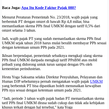
Baca Juga:
Apa Itu Kode Faktur Pajak 080?
Menurut Peraturan Pemerintah No. 23/2018, wajib pajak yang
berbentuk PT dengan omzet di bawah Rp 4,8 miliar, bisa
memanfaatkan skema PPh final UMKM dengan tariff 0,5% dari
omzet selama 3 tahun.
Jadi, wajib pajak PT yang sudah memanfaatkan skema PPh final
UMKM sejak tahun 2018 harus mulai beralih membayar PPh sesuai
dengan ketentuan umum PPh pada 2021.
Ikhsan berpendapat, pemerintah sebaiknya mengkaji ulang skema
PPh final UMKM daripada mengkaji tariff PPnBM atas mobil
pribadi yang didorong untuk turun sampai dengan 0% oleh
kementrian perindustrian.
Hestu Yoga Saksama selaku Direktur Penyuluhan, Pelayanan dan
Humas DJP sebelumnya pernah mengatakan wajib pajak
UMKM
yang berbentuk PT bisa dipastikan boleh menunaikan kewajiban
PPh nya sesuai dengan ketentuan umum pada 2021.
“Jadi, periode 3 tahun wajib pajak badan PT memanfaatkan skema
tarif PPh final UMKM dirasa sudah cukup dan tidak ada kebijakan
khusus terkait dengan hal tersebut,” kata Yoga