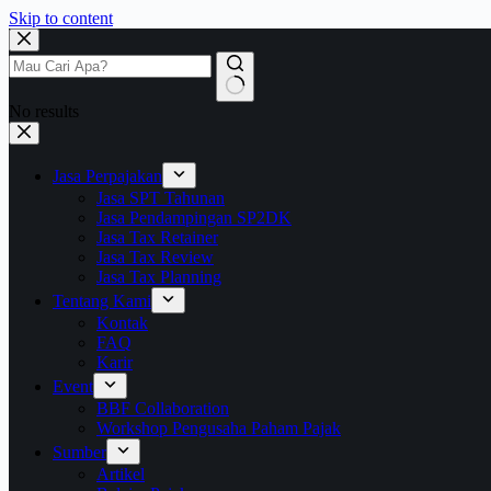
Skip to content
No results
Jasa Perpajakan
Jasa SPT Tahunan
Jasa Pendampingan SP2DK
Jasa Tax Retainer
Jasa Tax Review
Jasa Tax Planning
Tentang Kami
Kontak
FAQ
Karir
Event
BBF Collaboration
Workshop Pengusaha Paham Pajak
Sumber
Artikel