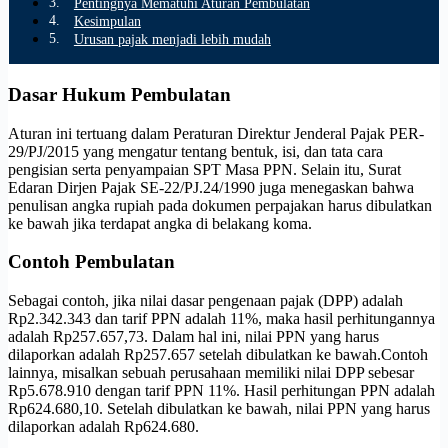
Pentingnya Mematuhi Aturan Pembulatan
Kesimpulan
Urusan pajak menjadi lebih mudah
Dasar Hukum Pembulatan
Aturan ini tertuang dalam Peraturan Direktur Jenderal Pajak PER-
29/PJ/2015 yang mengatur tentang bentuk, isi, dan tata cara
pengisian serta penyampaian SPT Masa PPN. Selain itu, Surat
Edaran Dirjen Pajak SE-22/PJ.24/1990 juga menegaskan bahwa
penulisan angka rupiah pada dokumen perpajakan harus dibulatkan
ke bawah jika terdapat angka di belakang koma.
Contoh Pembulatan
Sebagai contoh, jika nilai dasar pengenaan pajak (DPP) adalah
Rp2.342.343 dan tarif PPN adalah 11%, maka hasil perhitungannya
adalah Rp257.657,73. Dalam hal ini, nilai PPN yang harus
dilaporkan adalah Rp257.657 setelah dibulatkan ke bawah.Contoh
lainnya, misalkan sebuah perusahaan memiliki nilai DPP sebesar
Rp5.678.910 dengan tarif PPN 11%. Hasil perhitungan PPN adalah
Rp624.680,10. Setelah dibulatkan ke bawah, nilai PPN yang harus
dilaporkan adalah Rp624.680.