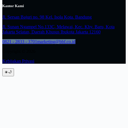
Kantor Kami
Jl. Sersan Bajuri no. 98 Kel. Isola Kota. Bandung
Jl. Sunan Ngampel No.133C, Melawai, Kec. Kby. Baru, Kota
Jakarta Selatan, Daerah Khusus Ibukota Jakarta 12160
0821 - 2833 - 3701
marketing@bbf.co.id
Copyright © 2026
Kebijakan Privasi
☀️
🌙