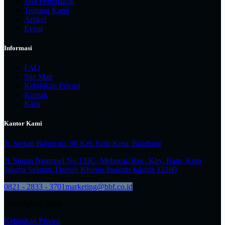
Jasa Perpajakan
Tentang Kami
Artikel
Event
Informasi
FAQ
Site Map
Kebijakan Privasi
Kontak
Karir
Kantor Kami
Jl. Sersan Bajuri no. 98 Kel. Isola Kota. Bandung
Jl. Sunan Ngampel No.133C, Melawai, Kec. Kby. Baru, Kota
Jakarta Selatan, Daerah Khusus Ibukota Jakarta 12160
0821 - 2833 - 3701
marketing@bbf.co.id
Copyright © 2026
Kebijakan Privasi