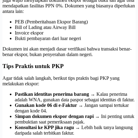
juga wajib menyiapkan dokumen ekspor sebagai bukti sah agar bisa
mendapatkan fasilitas PPN 0%. Dokumen yang biasanya diperlukan
antara lain:
PEB (Pemberitahuan Ekspor Barang)
Bill of Lading atau Airway Bill
Invoice ekspor
Bukti pembayaran dari luar negeri
Dokumen ini akan menjadi dasar verifikasi bahwa transaksi benar-
benar ekspor, bukan penyerahan dalam negeri.
Tips Praktis untuk PKP
Agar tidak salah langkah, berikut tips praktis bagi PKP yang
melakukan ekspor:
Pastikan identitas penerima barang
→ Kalau penerima
adalah WNA, gunakan data paspor sebagai identitas di faktur.
Gunakan kode 06 di e-Faktur
→ Jangan sampai tertukar
dengan kode 04.
Simpan dokumen ekspor dengan rapi
→ Ini penting untuk
pembuktian saat pemeriksaan pajak.
Konsultasi ke KPP jika ragu
→ Lebih baik tanya langsung
daripada salah terbitkan faktur.