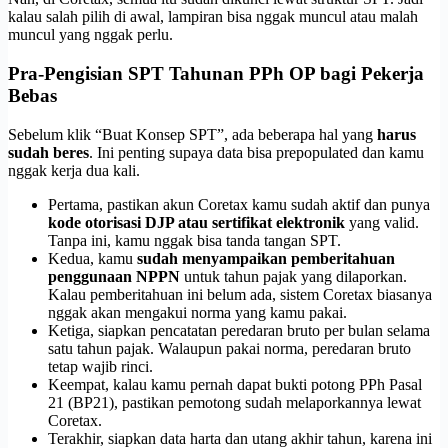
kalau salah pilih di awal, lampiran bisa nggak muncul atau malah
muncul yang nggak perlu.
Pra-Pengisian SPT Tahunan PPh OP bagi Pekerja
Bebas
Sebelum klik “Buat Konsep SPT”, ada beberapa hal yang
harus
sudah beres
. Ini penting supaya data bisa prepopulated dan kamu
nggak kerja dua kali.
Pertama, pastikan akun Coretax kamu sudah aktif dan punya
kode otorisasi DJP atau sertifikat elektronik
yang valid.
Tanpa ini, kamu nggak bisa tanda tangan SPT.
Kedua, kamu
sudah menyampaikan pemberitahuan
penggunaan NPPN
untuk tahun pajak yang dilaporkan.
Kalau pemberitahuan ini belum ada, sistem Coretax biasanya
nggak akan mengakui norma yang kamu pakai.
Ketiga, siapkan pencatatan peredaran bruto per bulan selama
satu tahun pajak. Walaupun pakai norma, peredaran bruto
tetap wajib rinci.
Keempat, kalau kamu pernah dapat bukti potong PPh Pasal
21 (BP21), pastikan pemotong sudah melaporkannya lewat
Coretax.
Terakhir, siapkan data harta dan utang akhir tahun, karena ini