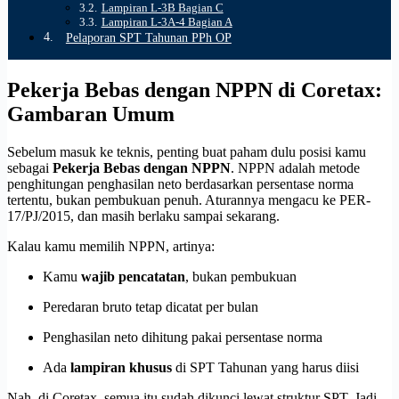
Lampiran L-3B Bagian C
Lampiran L-3A-4 Bagian A
Pelaporan SPT Tahunan PPh OP
Pekerja Bebas dengan NPPN di Coretax:
Gambaran Umum
Sebelum masuk ke teknis, penting buat paham dulu posisi kamu
sebagai
Pekerja Bebas dengan NPPN
. NPPN adalah metode
penghitungan penghasilan neto berdasarkan persentase norma
tertentu, bukan pembukuan penuh. Aturannya mengacu ke PER-
17/PJ/2015, dan masih berlaku sampai sekarang.
Kalau kamu memilih NPPN, artinya:
Kamu
wajib pencatatan
, bukan pembukuan
Peredaran bruto tetap dicatat per bulan
Penghasilan neto dihitung pakai persentase norma
Ada
lampiran khusus
di SPT Tahunan yang harus diisi
Nah, di Coretax, semua itu sudah dikunci lewat struktur SPT. Jadi