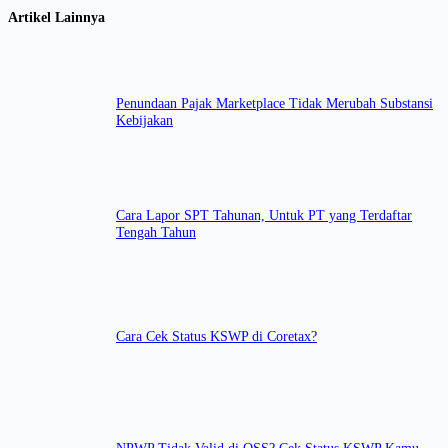
Artikel Lainnya
Penundaan Pajak Marketplace Tidak Merubah Substansi
Kebijakan
Cara Lapor SPT Tahunan, Untuk PT yang Terdaftar
Tengah Tahun
Cara Cek Status KSWP di Coretax?
NPWP Tidak Valid di OSS? Cek Status KSWP Kamu