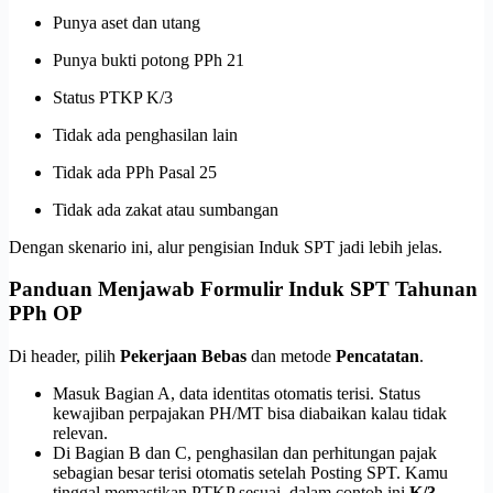
Punya aset dan utang
Punya bukti potong PPh 21
Status PTKP K/3
Tidak ada penghasilan lain
Tidak ada PPh Pasal 25
Tidak ada zakat atau sumbangan
Dengan skenario ini, alur pengisian Induk SPT jadi lebih jelas.
Panduan Menjawab Formulir Induk SPT Tahunan
PPh OP
Di header, pilih
Pekerjaan Bebas
dan metode
Pencatatan
.
Masuk Bagian A, data identitas otomatis terisi. Status
kewajiban perpajakan PH/MT bisa diabaikan kalau tidak
relevan.
Di Bagian B dan C, penghasilan dan perhitungan pajak
sebagian besar terisi otomatis setelah Posting SPT. Kamu
tinggal memastikan PTKP sesuai, dalam contoh ini
K/3
.