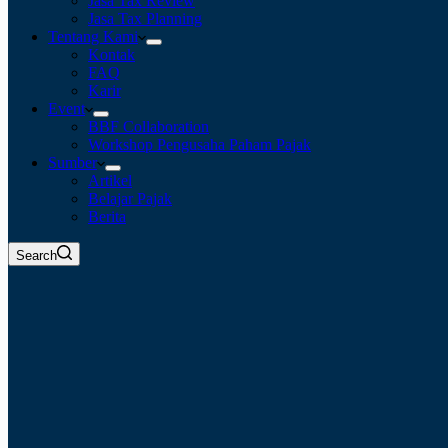
Jasa Tax Review
Jasa Tax Planning
Tentang Kami
Kontak
FAQ
Karir
Event
BBF Collaboration
Workshop Pengusaha Paham Pajak
Sumber
Artikel
Belajar Pajak
Berita
Search