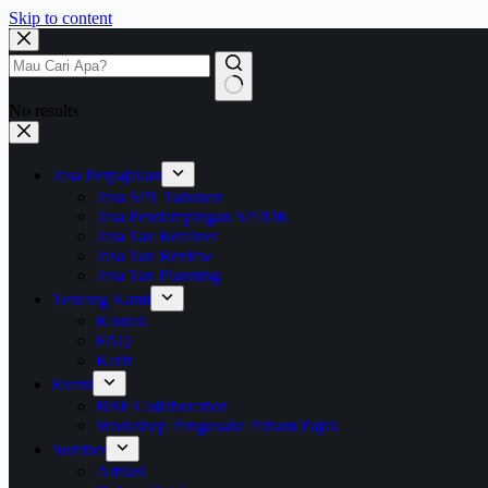
Skip to content
No results
Jasa Perpajakan
Jasa SPT Tahunan
Jasa Pendampingan SP2DK
Jasa Tax Retainer
Jasa Tax Review
Jasa Tax Planning
Tentang Kami
Kontak
FAQ
Karir
Event
BBF Collaboration
Workshop Pengusaha Paham Pajak
Sumber
Artikel