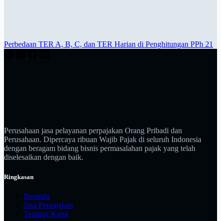
Perbedaan TER A, B, C, dan TER Harian di Penghitungan PPh 21
Perusahaan jasa pelayanan perpajakan Orang Pribadi dan
Perusahaan. Dipercaya ribuan Wajib Pajak di seluruh Indonesia
dengan beragam bidang bisnis permasalahan pajak yang telah
diselesaikan dengan baik.
Ringkasan
Beranda
Jasa Perpajakan
Tentang Kami