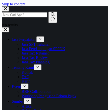
Skip to content
No results
Jasa Perpajakan
Jasa SPT Tahunan
Jasa Pendampingan SP2DK
Jasa Tax Retainer
Jasa Tax Review
Jasa Tax Planning
Tentang Kami
Kontak
FAQ
Karir
Event
BBF Collaboration
Workshop Pengusaha Paham Pajak
Sumber
Artikel