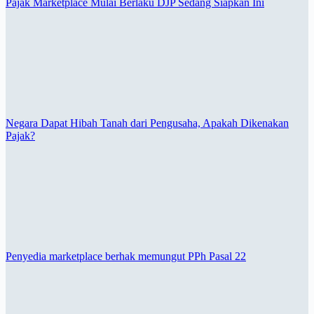
Pajak Marketplace Mulai Berlaku DJP Sedang Siapkan Ini
Negara Dapat Hibah Tanah dari Pengusaha, Apakah Dikenakan
Pajak?
Penyedia marketplace berhak memungut PPh Pasal 22