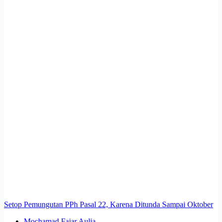
Setop Pemungutan PPh Pasal 22, Karena Ditunda Sampai Oktober
Mochamad Fajar Aulia