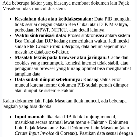
Ada beberapa faktor yang biasanya membuat dokumen lain Pajak
Masukan tidak muncul di sistem:
Kesalahan data atau ketidaksesuaian:
Data PIB mungkin
tidak sesuai dengan catatan Bea Cukai atau DJP. Misalnya,
perbedaan NPWP, NITKU, atau detail lainnya.
Waktu sinkronisasi data:
Proses sinkronisasi antara sistem
Bea Cukai dan DJP kadang memerlukan waktu. Jadi meski
sudah klik
Create From Interface
, data belum sepenuhnya
masuk ke database e-Faktur.
Masalah teknis pada browser atau jaringan:
Cache dan
cookies yang menumpuk, koneksi internet tidak stabil, atau
penggunaan browser yang kurang optimal bisa menghambat
tampilan data.
Data sudah diinput sebelumnya:
Kadang status error
muncul karena nomor dokumen PIB sudah pernah diimpor
atau diinput ke sistem e-Faktur.
Kalau dokumen lain Pajak Masukan tidak muncul, ada beberapa
langkah yang bisa dicoba:
Input manual:
Jika data PIB tidak kunjung muncul,
masukkan secara manual lewat menu e-Faktur > Dokumen
Lain Pajak Masukan > Buat Dokumen Lain Masukan (atau
Create Input Invoice
di Coretax). Pastikan data sesuai dengan