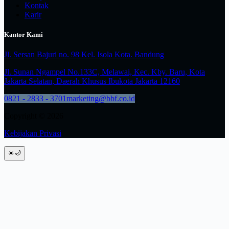
Kontak
Karir
Kantor Kami
Jl. Sersan Bajuri no. 98 Kel. Isola Kota. Bandung
Jl. Sunan Ngampel No.133C, Melawai, Kec. Kby. Baru, Kota
Jakarta Selatan, Daerah Khusus Ibukota Jakarta 12160
0821 - 2833 - 3701
marketing@bbf.co.id
Copyright © 2026
Kebijakan Privasi
☀️
🌙