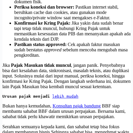
dokumen fisik.
Periksa koneksi dan browser:
Pastikan internet stabil,
bersihkan cache dan cookies, atau gunakan mode
incognito/private window saat mengakses e-Faktur.
Konfirmasi ke Kring Pajak:
Jika yakin data sudah benar
tapi tetap tidak muncul, hubungi Kring Pajak untuk
memastikan kesesuaian data PIB dan menanyakan apakah ada
kendala teknis dari DJP.
Pastikan status approved:
Cek apakah faktur masukan
sudah berstatus
approved
sebelum mencoba mengubah masa
pengkreditan.
Jika
Pajak Masukan tidak muncul
, jangan panik. Penyebabnya
bisa dari kesalahan data, sinkronisasi, masalah teknis, atau duplikasi
input. Solusinya mulai dari input manual, periksa koneksi, hingga
konfirmasi ke Kring Pajak. Dengan langkah sederhana ini, dokumen
lain Pajak Masukan bisa kembali muncul sesuai ketentuan.
Urusan pajak menjadi 
lebih mudah
Bukan hanya kemudahan,
Konsultan pajak bandung
BBF siap
membantu sahabat BBF dalam urusan perpajakan. Bersama kami,
sahabat tidak perlu khawatir memikirkan urusan perpajakan.
Serahkan semuanya kepada kami, dan sahabat tetap bisa fokus
dalam membangun bisnis Sehingga sahabat bisa mengehmat waktu