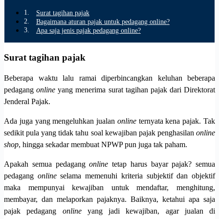
Surat tagihan pajak
Bagaimana aturan pajak untuk pedagang online?
Apa saja jenis pajak pedagang online?
Surat tagihan pajak
Beberapa waktu lalu ramai diperbincangkan keluhan beberapa
pedagang
online
yang menerima surat tagihan pajak dari Direktorat
Jenderal Pajak.
Ada juga yang mengeluhkan jualan
online
ternyata kena pajak. Tak
sedikit pula yang tidak tahu soal kewajiban pajak penghasilan
online
shop
, hingga sekadar membuat NPWP pun juga tak paham.
Apakah semua pedagang
online
tetap harus bayar pajak?
semua
pedagang
online
selama memenuhi kriteria subjektif dan objektif
maka mempunyai kewajiban untuk mendaftar, menghitung,
membayar, dan melaporkan pajaknya.
Baiknya, ketahui apa saja
pajak pedagang
online
yang jadi kewajiban, agar jualan di