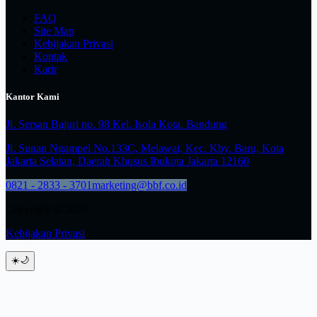
FAQ
Site Map
Kebijakan Privasi
Kontak
Karir
Kantor Kami
Jl. Sersan Bajuri no. 98 Kel. Isola Kota. Bandung
Jl. Sunan Ngampel No.133C, Melawai, Kec. Kby. Baru, Kota
Jakarta Selatan, Daerah Khusus Ibukota Jakarta 12160
0821 - 2833 - 3701
marketing@bbf.co.id
Copyright © 2026
Kebijakan Privasi
☀️
🌙