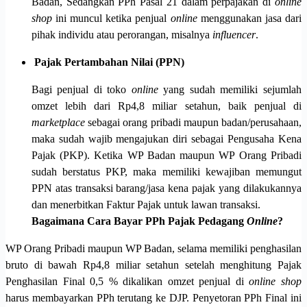
Badan, Sedangkan PPh Pasal 21 dalam perpajakan di
online
shop
ini muncul ketika penjual
online
menggunakan jasa dari
pihak individu atau perorangan, misalnya
influencer
.
Pajak Pertambahan Nilai (PPN)
Bagi penjual di toko
online
yang sudah memiliki sejumlah
omzet lebih dari Rp4,8 miliar setahun, baik penjual di
marketplace
sebagai orang pribadi maupun badan/perusahaan,
maka sudah wajib mengajukan diri sebagai Pengusaha Kena
Pajak (PKP). Ketika WP Badan maupun WP Orang Pribadi
sudah berstatus PKP, maka memiliki kewajiban memungut
PPN atas transaksi barang/jasa kena pajak yang dilakukannya
dan menerbitkan Faktur Pajak untuk lawan transaksi.
Bagaimana Cara Bayar PPh Pajak Pedagang
Online
?
WP Orang Pribadi maupun WP Badan, selama memiliki penghasilan
bruto di bawah Rp4,8 miliar setahun setelah menghitung Pajak
Penghasilan Final 0,5 % dikalikan omzet penjual di
online shop
harus membayarkan PPh terutang ke DJP. Penyetoran PPh Final ini