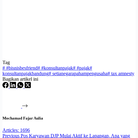
Tag
#
#bisnisbesfriend
#
#konsultanpajak
#
#pajak
#
konsultanpajakbandung
#
setianegarapahampengusaha
#
tax amnesty
Bagikan artikel ini
Mochamad Fajar Aulia
Articles: 1696
Previous
Pos
Karyawan DJP Mulai Aktif ke Lapangan, Apa yang