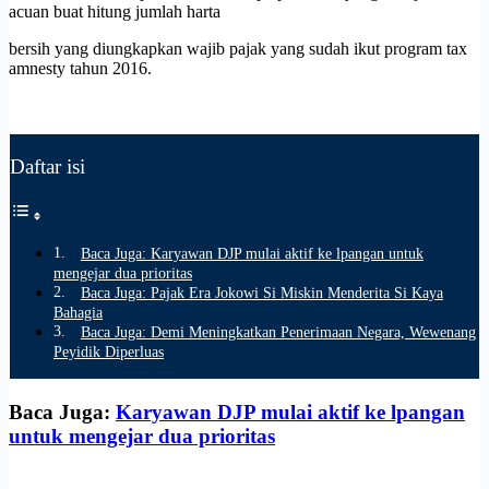
acuan buat hitung jumlah harta
bersih yang diungkapkan wajib pajak yang sudah ikut program tax
amnesty tahun 2016.
Daftar isi
Baca Juga: Karyawan DJP mulai aktif ke lpangan untuk
mengejar dua prioritas
Baca Juga: Pajak Era Jokowi Si Miskin Menderita Si Kaya
Bahagia
Baca Juga: Demi Meningkatkan Penerimaan Negara, Wewenang
Peyidik Diperluas
Baca Juga:
Karyawan DJP mulai aktif ke lpangan
untuk mengejar dua prioritas