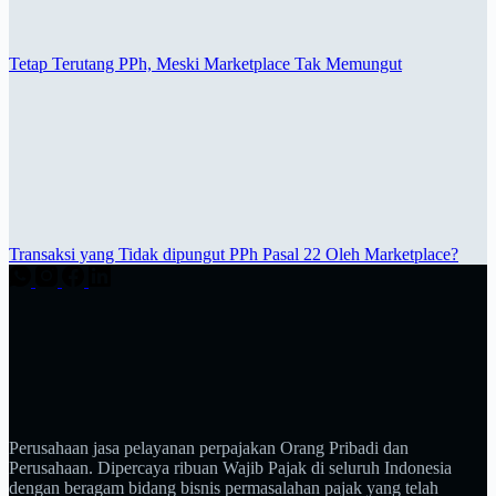
Tetap Terutang PPh, Meski Marketplace Tak Memungut
Transaksi yang Tidak dipungut PPh Pasal 22 Oleh Marketplace?
Perusahaan jasa pelayanan perpajakan Orang Pribadi dan
Perusahaan. Dipercaya ribuan Wajib Pajak di seluruh Indonesia
dengan beragam bidang bisnis permasalahan pajak yang telah