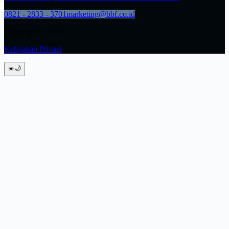
0821 - 2833 - 3701
marketing@bbf.co.id
Copyright © 2026
Kebijakan Privasi
☀️
🌙