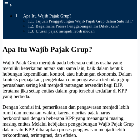
Apa Itu Wajib Pajak Grup?
Tujuan Penggabungan Wajib Pajak Grup dalam Satu KPP
Bagaimana Proses Penggabungan Ini Dilakukan?
Urusan pajak menjadi lebih mudah
Apa Itu Wajib Pajak Grup?
Wajib Pajak Grup merujuk pada beberapa entitas usaha yang
memiliki keterkaitan antara satu sama lain, baik dalam bentuk
hubungan kepemilikan, kontrol, atau hubungan ekonomis. Dalam
konteks perpajakan, pengelolaan dan pengawasan terhadap grup
perusahaan sering kali menjadi tantangan tersendiri bagi DJP,
terutama jika setiap entitas dalam grup tersebut terdaftar di KPP
yang berbeda.
Dengan kondisi ini, pemeriksaan dan pengawasan menjadi lebih
rumit dan memakan waktu, karena otoritas pajak harus
berkoordinasi dengan beberapa KPP yang menangani masing-
masing entitas.Melalui kebijakan penggabungan Wajib Pajak Grup
dalam satu KPP, diharapkan proses pengawasan menjadi lebih
terkoordinasi, terintegrasi, dan efisien.