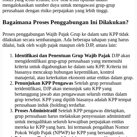
mengalokasikan sumber daya untuk mengawasi grup-grup
perusahaan dengan risiko perpajakan yang lebih tinggi.
Bagaimana Proses Penggabungan Ini Dilakukan?
Proses penggabungan Wajib Pajak Grup ke dalam satu KPP tidak
dilakukan secara sembarangan. Ada beberapa tahapan yang harus
dilalui, baik oleh wajib pajak maupun oleh DJP, antara lain:
Identifikasi dan Penentuan Grup Wajib Pajak
DJP akan
mengidentifikasi grup-grup perusahaan yang memenuhi
kriteria untuk digabungkan ke dalam satu KPP. Kriteria ini
biasanya mencakup hubungan kepemilikan, kontrol
manajerial, atau keterkaitan ekonomi antar entitas dalam grup.
Penunjukan KPP Pengawas
Setelah grup perusahaan
teridentifikasi, DJP akan menunjuk satu KPP yang
bertanggung jawab atas pengawasan seluruh entitas dalam
grup tersebut. KPP yang dipilih biasanya adalah KPP tempat
perusahaan induk (holding) terdaftar.
Proses Administratif
Setelah KPP pengawas ditetapkan,
grup perusahaan harus melakukan penyesuaian administratif
untuk mengalihkan seluruh kewajiban perpajakan entitas
mereka ke KPP yang baru. Ini termasuk pengalihan Nomor
Pokok Wajib Pajak (NPWP) ke KPP yang bersangkutan.