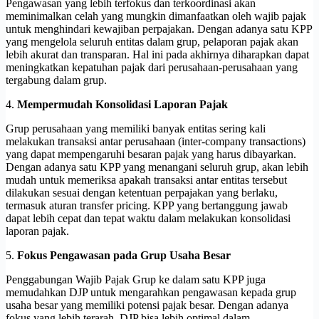
Pengawasan yang lebih terfokus dan terkoordinasi akan
meminimalkan celah yang mungkin dimanfaatkan oleh wajib pajak
untuk menghindari kewajiban perpajakan. Dengan adanya satu KPP
yang mengelola seluruh entitas dalam grup, pelaporan pajak akan
lebih akurat dan transparan. Hal ini pada akhirnya diharapkan dapat
meningkatkan kepatuhan pajak dari perusahaan-perusahaan yang
tergabung dalam grup.
4.
Mempermudah Konsolidasi Laporan Pajak
Grup perusahaan yang memiliki banyak entitas sering kali
melakukan transaksi antar perusahaan (inter-company transactions)
yang dapat mempengaruhi besaran pajak yang harus dibayarkan.
Dengan adanya satu KPP yang menangani seluruh grup, akan lebih
mudah untuk memeriksa apakah transaksi antar entitas tersebut
dilakukan sesuai dengan ketentuan perpajakan yang berlaku,
termasuk aturan transfer pricing. KPP yang bertanggung jawab
dapat lebih cepat dan tepat waktu dalam melakukan konsolidasi
laporan pajak.
5.
Fokus Pengawasan pada Grup Usaha Besar
Penggabungan Wajib Pajak Grup ke dalam satu KPP juga
memudahkan DJP untuk mengarahkan pengawasan kepada grup
usaha besar yang memiliki potensi pajak besar. Dengan adanya
fokus yang lebih terarah, DJP bisa lebih optimal dalam