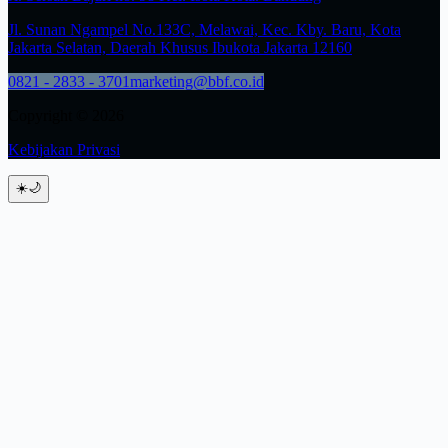
Jl. Sunan Ngampel No.133C, Melawai, Kec. Kby. Baru, Kota
Jakarta Selatan, Daerah Khusus Ibukota Jakarta 12160
0821 - 2833 - 3701
marketing@bbf.co.id
Copyright © 2026
Kebijakan Privasi
☀️
🌙