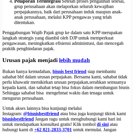
Pelaporan Terintegrasi
Setelah proses pengalihan selesai,
grup perusahaan akan melaporkan seluruh kewajiban
perpajakannya, baik dari perusahaan induk maupun anak-
anak perusahaan, melalui KPP pengawas yang telah
ditentukan.
Penggabungan Wajib Pajak grup ke dalam satu KPP merupakan
langkah strategis yang diambil oleh DJP untuk memperkuat
pengawasan, meningkatkan efisiensi administrasi, dan mencegah
praktik penghindaran pajak.
Urusan pajak menjadi
lebih mudah
Bukan hanya kemudahan,
bisnis best friend
siap membantu
sahabat bbf dalam urusan perpajakan. Bersama kami, sahabat tidak
perlu khawatir memikirkan urusan perpajakan,serahkan semuanya
kepada kami, dan sahabat tetap bisa fokus dalam membangun bisnis
Sehingga sahabat bisa mengehmat waktu dan tenaga untuk
mengurus perusahaan.
Untuk akses lainnya bisa kunjungi melalui
Instagram:
@bisnisbestfriend
atau bisa juga kunjungi tiktok kami
bisnisbestfriend
Jangan ragu untuk menghubungi kami hari ini
untuk mendapatkan konsultasi gratis! Klik tombol
di sini
atau
hubungi kami di
+62 821-2833-3701
untuk memulai. Jangan