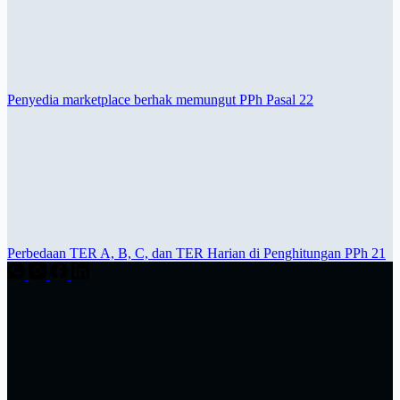
Penyedia marketplace berhak memungut PPh Pasal 22
Perbedaan TER A, B, C, dan TER Harian di Penghitungan PPh 21