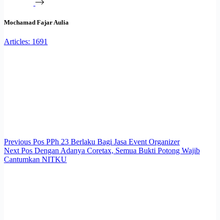
Mochamad Fajar Aulia
Articles: 1691
Previous
Pos
PPh 23 Berlaku Bagi Jasa Event Organizer
Next
Pos
Dengan Adanya Coretax, Semua Bukti Potong Wajib
Cantumkan NITKU