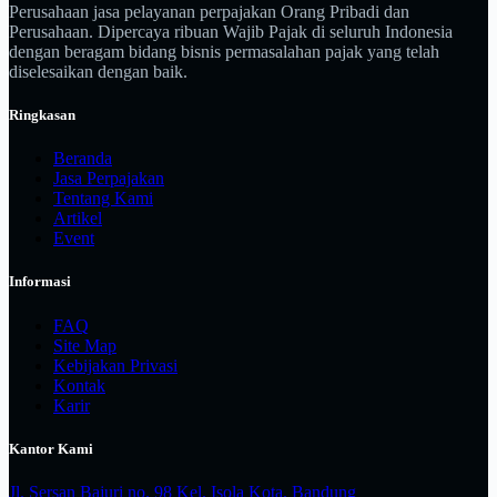
Perusahaan jasa pelayanan perpajakan Orang Pribadi dan
Perusahaan. Dipercaya ribuan Wajib Pajak di seluruh Indonesia
dengan beragam bidang bisnis permasalahan pajak yang telah
diselesaikan dengan baik.
Ringkasan
Beranda
Jasa Perpajakan
Tentang Kami
Artikel
Event
Informasi
FAQ
Site Map
Kebijakan Privasi
Kontak
Karir
Kantor Kami
Jl. Sersan Bajuri no. 98 Kel. Isola Kota. Bandung