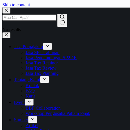
Skip to content
No results
Jasa Perpajakan
Jasa SPT Tahunan
Jasa Pendampingan SP2DK
Jasa Tax Retainer
Jasa Tax Review
Jasa Tax Planning
Tentang Kami
Kontak
FAQ
Karir
Event
BBF Collaboration
Workshop Pengusaha Paham Pajak
Sumber
Artikel