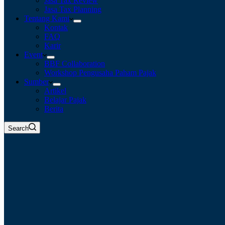
Jasa Tax Review
Jasa Tax Planning
Tentang Kami
Kontak
FAQ
Karir
Event
BBF Collaboration
Workshop Pengusaha Paham Pajak
Sumber
Artikel
Belajar Pajak
Berita
Search