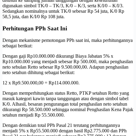
disusun ke samping jumlah tanggungan dengan keseluruhan
digunakan simbol TK/0 – TK/3, K/0 – K/3, serta K/I/0 – K/I/3.
Sedangkan nominalnya untuk TK/0 sebesar Rp 54 juta, K/0 Rp
58,5 juta, dan K/I/0 Rp 108 juta.
Perhitungan PPh Saat Ini
Dengan mekanisme pemotongan PPh saat ini, maka perhitungannya
sebagai berikut:
Dengan gaji Rp10.000.000 dikurangi Biaya Jabatan 5% x
Rp10.000.000 yang menjadi sebesar Rp 500.000, maka penghasilan
neto sebulan Retto sebesar Rp 9.500.000,00. Adapun penghasilan
neto setahun dihitung sebagai berikut:
12 x Rp9.500.000,00 = Rp114.000.000.
Dengan memperhitungkan status Retto, PTKP setahun Retto yang
masuk kategori kawin tanpa tanggungan atau dengan simbol tabel
K/0. Alhasil, besaran pengurangan total penghasilan neto setahun
dikurangi Rp 58.500.000 sehingga nominal Penghasilan Kena Pajak
setahun menjadi Rp 55.500.000.
Dengan demikian total PPh Pasal 21 terutang perhitungannya
menjadi 5% x Rp55.500.000 dengan hasil Rp2.775.000 dan PPh