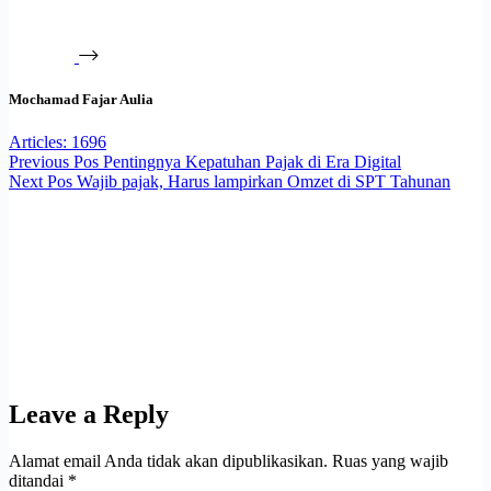
Mochamad Fajar Aulia
Articles: 1696
Previous
Pos
Pentingnya Kepatuhan Pajak di Era Digital
Next
Pos
Wajib pajak, Harus lampirkan Omzet di SPT Tahunan
Leave a Reply
Alamat email Anda tidak akan dipublikasikan.
Ruas yang wajib
ditandai
*