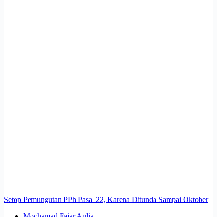
Setop Pemungutan PPh Pasal 22, Karena Ditunda Sampai Oktober
Mochamad Fajar Aulia