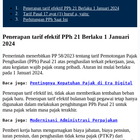
Penerapan tarif efektif PPh 21 Berlaku 1 Januari 2024
Tarif Pasal 17 ayat (1) huruf a, yaitu:
Perhitungan PPh Saat Ini
Penerapan tarif efektif PPh 21 Berlaku 1 Januari
2024
Pemerintah menerbitkan PP 58/2023 tentang tarif Pemotongan Pajak
Penghasilan (PPh) Pasal 21 atas penghasilan terkait pekerjaan, jasa,
atau kegiatan wajib pajak orang pribadi. Aturan ini mulai berlaku
pada 1 Januari 2024.
Baca juga:
Pentingnya Kepatuhan Pajak di Era Digital
Penerapan tarif efektif ini, tidak akan memberikan tembahan beban
pajak baru. Penerapan tarif efektif bulanan bagi pegawai tetap hanya
digunakan dalam melakukan penghitungan PPh Pasal 21 untuk
masa pajak selain masa pajak terakhir.
Baca juga:
Modernisasi Administrasi Perpajakan
Pemberi kerja harus mengurnagkan biaya jabatan, biaya pensiun,
iuran pensiun, dan penghasilan tidak kena pajak (PTKP) dari