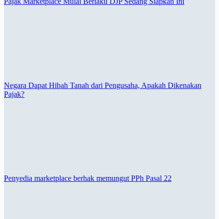
Pajak Marketplace Mulai Berlaku DJP Sedang Siapkan Ini
Negara Dapat Hibah Tanah dari Pengusaha, Apakah Dikenakan
Pajak?
Penyedia marketplace berhak memungut PPh Pasal 22