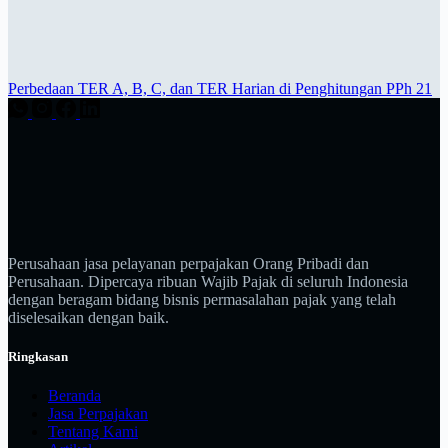
Perbedaan TER A, B, C, dan TER Harian di Penghitungan PPh 21
Perusahaan jasa pelayanan perpajakan Orang Pribadi dan
Perusahaan. Dipercaya ribuan Wajib Pajak di seluruh Indonesia
dengan beragam bidang bisnis permasalahan pajak yang telah
diselesaikan dengan baik.
Ringkasan
Beranda
Jasa Perpajakan
Tentang Kami