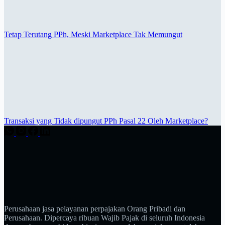
Tetap Terutang PPh, Meski Marketplace Tak Memungut
Transaksi yang Tidak dipungut PPh Pasal 22 Oleh Marketplace?
Perusahaan jasa pelayanan perpajakan Orang Pribadi dan
Perusahaan. Dipercaya ribuan Wajib Pajak di seluruh Indonesia