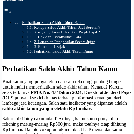
Perhatikan Saldo Akhir Tahun Kamu
Kenapa Saldo Akhir Tahun Jadi Sorotan?
Apa yang Harus Dilakukan Wajib Pajak?
1. Cek dan Rekonsiliasi Data
2. Laporkan Penghasilan Secara Jujur
3. Konsultasi Pajak
Perhatikan Saldo Akhir Tahun Kamu
Perhatikan Saldo Akhir Tahun Kamu
Buat kamu yang punya lebih dari satu rekening, penting banget
untuk mulai memperhatikan saldo akhir tahun. Kenapa? Karena
sejak terbitnya
PMK No. 47 Tahun 2024
, Direktorat Jenderal Pajak
(DJP) punya akses lebih luas terhadap informasi keuangan dari
lembaga jasa keuangan. Salah satu indikator yang dipantau adalah
saldo akhir tahun yang melebihi Rp1 miliar
.
Saldo ini sifatnya akumulatif. Artinya, kalau kamu punya dua
rekening masing-masing Rp500 juta, maka totalnya tetap dihitung
Rp1 miliar. Dan itu cukup untuk membuat DJP menandai kamu