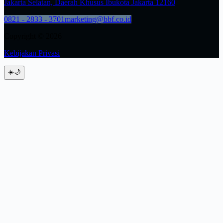
Jakarta Selatan, Daerah Khusus Ibukota Jakarta 12160
0821 - 2833 - 3701
marketing@bbf.co.id
Copyright © 2026
Kebijakan Privasi
☀️
🌙