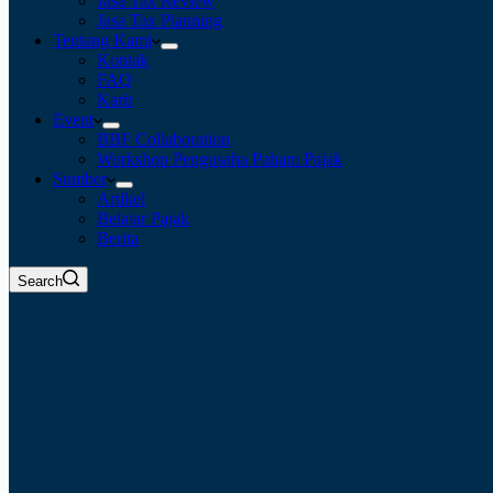
Jasa Tax Review
Jasa Tax Planning
Tentang Kami
Kontak
FAQ
Karir
Event
BBF Collaboration
Workshop Pengusaha Paham Pajak
Sumber
Artikel
Belajar Pajak
Berita
Search