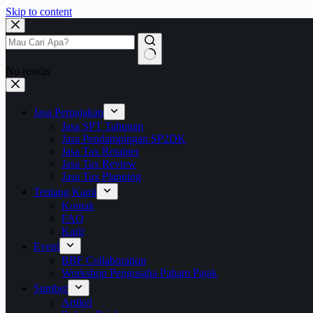
Skip to content
No results
Jasa Perpajakan
Jasa SPT Tahunan
Jasa Pendampingan SP2DK
Jasa Tax Retainer
Jasa Tax Review
Jasa Tax Planning
Tentang Kami
Kontak
FAQ
Karir
Event
BBF Collaboration
Workshop Pengusaha Paham Pajak
Sumber
Artikel