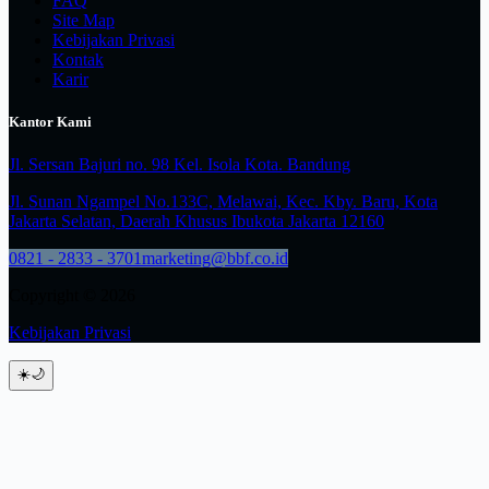
FAQ
Site Map
Kebijakan Privasi
Kontak
Karir
Kantor Kami
Jl. Sersan Bajuri no. 98 Kel. Isola Kota. Bandung
Jl. Sunan Ngampel No.133C, Melawai, Kec. Kby. Baru, Kota
Jakarta Selatan, Daerah Khusus Ibukota Jakarta 12160
0821 - 2833 - 3701
marketing@bbf.co.id
Copyright © 2026
Kebijakan Privasi
☀️
🌙