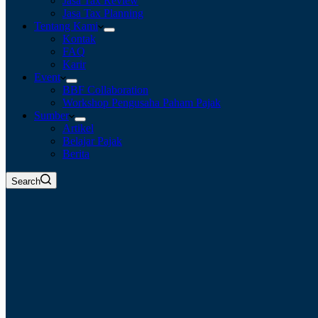
Jasa Tax Review
Jasa Tax Planning
Tentang Kami
Kontak
FAQ
Karir
Event
BBF Collaboration
Workshop Pengusaha Paham Pajak
Sumber
Artikel
Belajar Pajak
Berita
Search