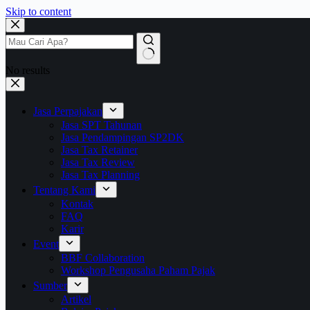
Skip to content
No results
Jasa Perpajakan
Jasa SPT Tahunan
Jasa Pendampingan SP2DK
Jasa Tax Retainer
Jasa Tax Review
Jasa Tax Planning
Tentang Kami
Kontak
FAQ
Karir
Event
BBF Collaboration
Workshop Pengusaha Paham Pajak
Sumber
Artikel