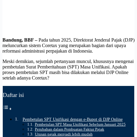
Bandung, BBF –
Pada tahun 2025, Direktorat Jenderal Pajak (DJP)
meluncurkan sistem Coretax yang merupakan bagian dari upaya
reformasi administrasi perpajakan di Indonesia.
Meski demikian, sejumlah pertanyaan muncul, khususnya mengenai
pembetulan Surat Pemberitahuan (SPT) Masa Unifikasi. Apakah
proses pembetulan SPT masih bisa dilakukan melalui DJP Online
setelah adanya Coretax?
Daftar isi
Pembetulan SPT Unifikasi dengan e-Bupot di DJP Online
Pembetulan SPT Masa Unifikasi Sebelum Januari 2025
Perubahan dalam Pembuatan Faktur Pajak
Urusan pajak menjadi lebih mudah