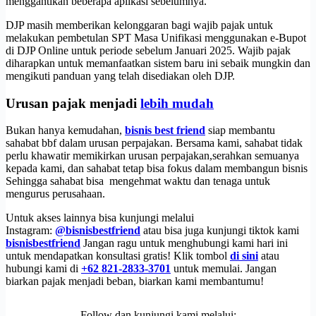
menggantikan beberapa aplikasi sebelumnya.
DJP masih memberikan kelonggaran bagi wajib pajak untuk
melakukan pembetulan SPT Masa Unifikasi menggunakan e-Bupot
di DJP Online untuk periode sebelum Januari 2025. Wajib pajak
diharapkan untuk memanfaatkan sistem baru ini sebaik mungkin dan
mengikuti panduan yang telah disediakan oleh DJP.
Urusan pajak menjadi
lebih mudah
Bukan hanya kemudahan,
bisnis best friend
siap membantu
sahabat bbf dalam urusan perpajakan. Bersama kami, sahabat tidak
perlu khawatir memikirkan urusan perpajakan,serahkan semuanya
kepada kami, dan sahabat tetap bisa fokus dalam membangun bisnis
Sehingga sahabat bisa mengehmat waktu dan tenaga untuk
mengurus perusahaan.
Untuk akses lainnya bisa kunjungi melalui
Instagram:
@bisnisbestfriend
atau bisa juga kunjungi tiktok kami
bisnisbestfriend
Jangan ragu untuk menghubungi kami hari ini
untuk mendapatkan konsultasi gratis! Klik tombol
di sini
atau
hubungi kami di
+62 821-2833-3701
untuk memulai. Jangan
biarkan pajak menjadi beban, biarkan kami membantumu!
Follow dan kunjungi kami melalui: