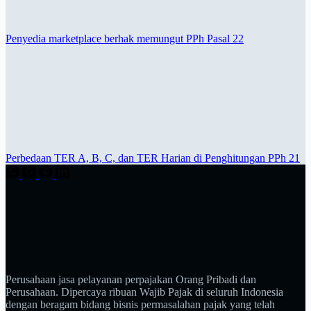
Penyedia marketplace berhak memungut PPh Pasal 22
Perbedaan TER A, B, C, dan TER Harian di Penghitungan PPh 21
Perusahaan jasa pelayanan perpajakan Orang Pribadi dan
Perusahaan. Dipercaya ribuan Wajib Pajak di seluruh Indonesia
dengan beragam bidang bisnis permasalahan pajak yang telah