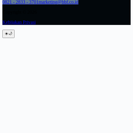
0821 - 2833 - 3701
marketing@bbf.co.id
Copyright © 2026
Kebijakan Privasi
☀️
🌙