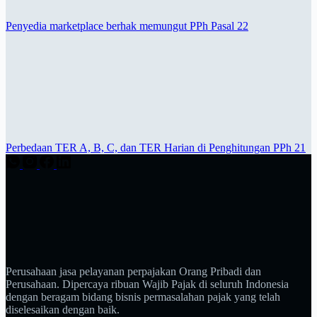
Penyedia marketplace berhak memungut PPh Pasal 22
Perbedaan TER A, B, C, dan TER Harian di Penghitungan PPh 21
Perusahaan jasa pelayanan perpajakan Orang Pribadi dan
Perusahaan. Dipercaya ribuan Wajib Pajak di seluruh Indonesia
dengan beragam bidang bisnis permasalahan pajak yang telah
diselesaikan dengan baik.