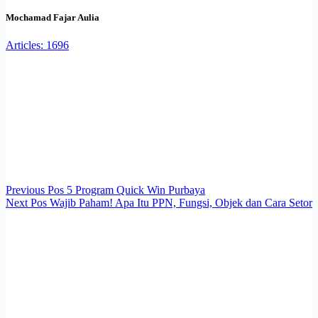
Mochamad Fajar Aulia
Articles: 1696
Previous
Pos
5 Program Quick Win Purbaya
Next
Pos
Wajib Paham! Apa Itu PPN, Fungsi, Objek dan Cara Setor