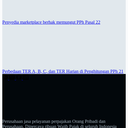
Penyedia marketplace berhak memungut PPh Pasal 22
Perbedaan TER A, B, C, dan TER Harian di Penghitungan PPh 21
Perusahaan jasa pelayanan perpajakan Orang Pribadi dan
Perusahaan. Dipercaya ribuan Wajib Pajak di seluruh Indonesia