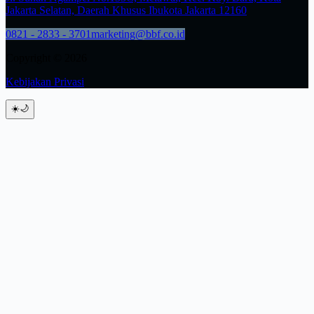
Jakarta Selatan, Daerah Khusus Ibukota Jakarta 12160
0821 - 2833 - 3701
marketing@bbf.co.id
Copyright © 2026
Kebijakan Privasi
☀️
🌙