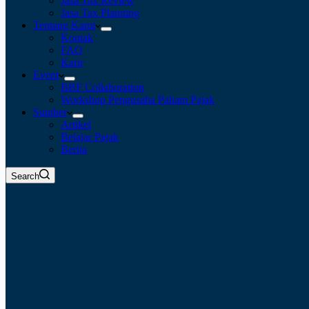
Jasa Tax Review
Jasa Tax Planning
Tentang Kami
Kontak
FAQ
Karir
Event
BBF Collaboration
Workshop Pengusaha Paham Pajak
Sumber
Artikel
Belajar Pajak
Berita
Search