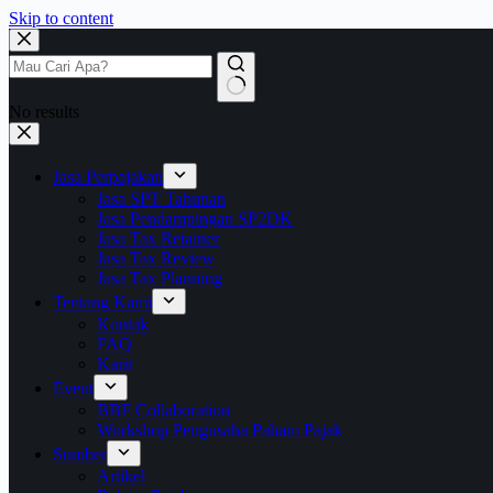
Skip to content
No results
Jasa Perpajakan
Jasa SPT Tahunan
Jasa Pendampingan SP2DK
Jasa Tax Retainer
Jasa Tax Review
Jasa Tax Planning
Tentang Kami
Kontak
FAQ
Karir
Event
BBF Collaboration
Workshop Pengusaha Paham Pajak
Sumber
Artikel