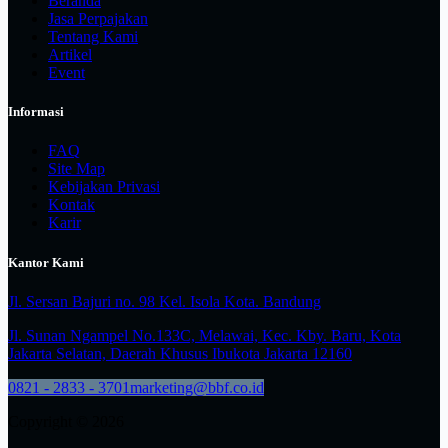
Beranda
Jasa Perpajakan
Tentang Kami
Artikel
Event
Informasi
FAQ
Site Map
Kebijakan Privasi
Kontak
Karir
Kantor Kami
Jl. Sersan Bajuri no. 98 Kel. Isola Kota. Bandung
Jl. Sunan Ngampel No.133C, Melawai, Kec. Kby. Baru, Kota
Jakarta Selatan, Daerah Khusus Ibukota Jakarta 12160
0821 - 2833 - 3701
marketing@bbf.co.id
Copyright © 2026