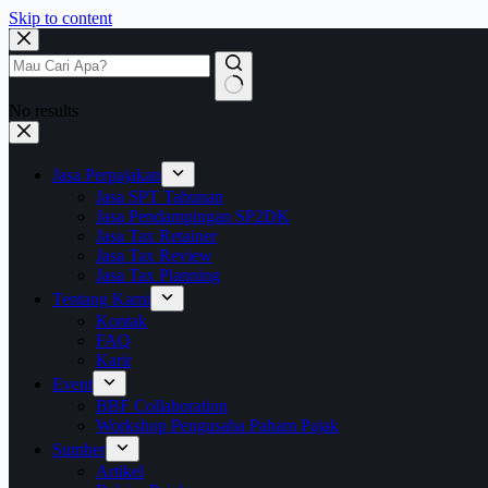
Skip to content
No results
Jasa Perpajakan
Jasa SPT Tahunan
Jasa Pendampingan SP2DK
Jasa Tax Retainer
Jasa Tax Review
Jasa Tax Planning
Tentang Kami
Kontak
FAQ
Karir
Event
BBF Collaboration
Workshop Pengusaha Paham Pajak
Sumber
Artikel