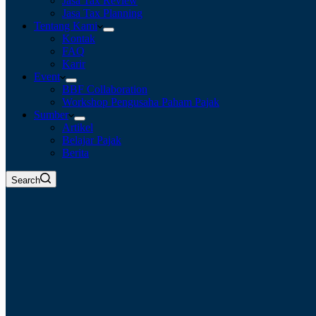
Jasa Tax Review
Jasa Tax Planning
Tentang Kami
Kontak
FAQ
Karir
Event
BBF Collaboration
Workshop Pengusaha Paham Pajak
Sumber
Artikel
Belajar Pajak
Berita
Search