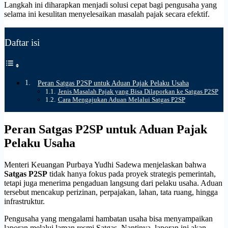
Langkah ini diharapkan menjadi solusi cepat bagi pengusaha yang
selama ini kesulitan menyelesaikan masalah pajak secara efektif.
Daftar isi
Peran Satgas P2SP untuk Aduan Pajak Pelaku Usaha
Jenis Masalah Pajak yang Bisa Dilaporkan ke Satgas P2SP
Cara Mengajukan Aduan Melalui Satgas P2SP
Peran Satgas P2SP untuk Aduan Pajak
Pelaku Usaha
Menteri Keuangan Purbaya Yudhi Sadewa menjelaskan bahwa
Satgas P2SP
tidak hanya fokus pada proyek strategis pemerintah,
tetapi juga menerima pengaduan langsung dari pelaku usaha. Aduan
tersebut mencakup perizinan, perpajakan, lahan, tata ruang, hingga
infrastruktur.
Pengusaha yang mengalami hambatan usaha bisa menyampaikan
laporan melalui laman resmi Satgas. Nantinya, laporan ini akan