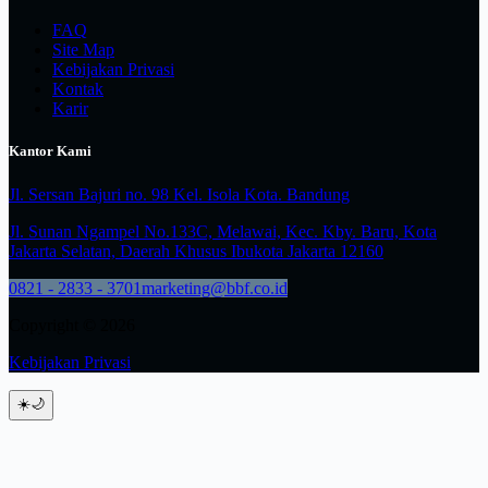
FAQ
Site Map
Kebijakan Privasi
Kontak
Karir
Kantor Kami
Jl. Sersan Bajuri no. 98 Kel. Isola Kota. Bandung
Jl. Sunan Ngampel No.133C, Melawai, Kec. Kby. Baru, Kota
Jakarta Selatan, Daerah Khusus Ibukota Jakarta 12160
0821 - 2833 - 3701
marketing@bbf.co.id
Copyright © 2026
Kebijakan Privasi
☀️
🌙