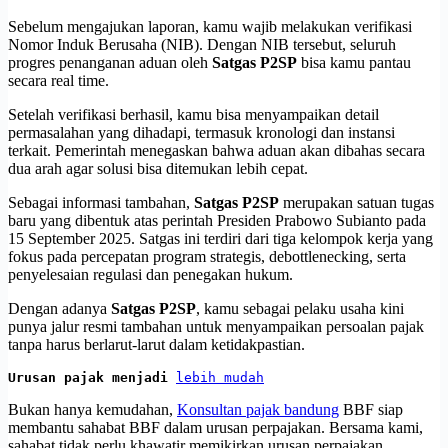
Sebelum mengajukan laporan, kamu wajib melakukan verifikasi
Nomor Induk Berusaha (NIB). Dengan NIB tersebut, seluruh
progres penanganan aduan oleh
Satgas P2SP
bisa kamu pantau
secara real time.
Setelah verifikasi berhasil, kamu bisa menyampaikan detail
permasalahan yang dihadapi, termasuk kronologi dan instansi
terkait. Pemerintah menegaskan bahwa aduan akan dibahas secara
dua arah agar solusi bisa ditemukan lebih cepat.
Sebagai informasi tambahan,
Satgas P2SP
merupakan satuan tugas
baru yang dibentuk atas perintah Presiden Prabowo Subianto pada
15 September 2025. Satgas ini terdiri dari tiga kelompok kerja yang
fokus pada percepatan program strategis, debottlenecking, serta
penyelesaian regulasi dan penegakan hukum.
Dengan adanya
Satgas P2SP
, kamu sebagai pelaku usaha kini
punya jalur resmi tambahan untuk menyampaikan persoalan pajak
tanpa harus berlarut-larut dalam ketidakpastian.
Urusan pajak menjadi 
lebih mudah
Bukan hanya kemudahan,
Konsultan pajak bandung
BBF siap
membantu sahabat BBF dalam urusan perpajakan. Bersama kami,
sahabat tidak perlu khawatir memikirkan urusan perpajakan.