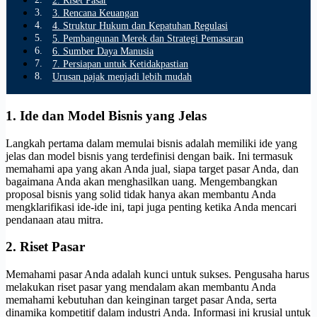
2. Riset Pasar
3. Rencana Keuangan
4. Struktur Hukum dan Kepatuhan Regulasi
5. Pembangunan Merek dan Strategi Pemasaran
6. Sumber Daya Manusia
7. Persiapan untuk Ketidakpastian
Urusan pajak menjadi lebih mudah
1. Ide dan Model Bisnis yang Jelas
Langkah pertama dalam memulai bisnis adalah memiliki ide yang
jelas dan model bisnis yang terdefinisi dengan baik. Ini termasuk
memahami apa yang akan Anda jual, siapa target pasar Anda, dan
bagaimana Anda akan menghasilkan uang. Mengembangkan
proposal bisnis yang solid tidak hanya akan membantu Anda
mengklarifikasi ide-ide ini, tapi juga penting ketika Anda mencari
pendanaan atau mitra.
2. Riset Pasar
Memahami pasar Anda adalah kunci untuk sukses. Pengusaha harus
melakukan riset pasar yang mendalam akan membantu Anda
memahami kebutuhan dan keinginan target pasar Anda, serta
dinamika kompetitif dalam industri Anda. Informasi ini krusial untuk