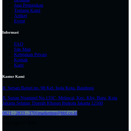
Jasa Perpajakan
Tentang Kami
Artikel
Event
Informasi
FAQ
Site Map
Kebijakan Privasi
Kontak
Karir
Kantor Kami
Jl. Sersan Bajuri no. 98 Kel. Isola Kota. Bandung
Jl. Sunan Ngampel No.133C, Melawai, Kec. Kby. Baru, Kota
Jakarta Selatan, Daerah Khusus Ibukota Jakarta 12160
0821 - 2833 - 3701
marketing@bbf.co.id
Copyright © 2026