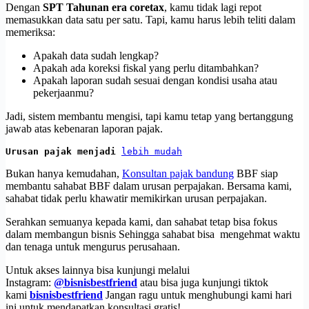
Dengan
SPT Tahunan era coretax
, kamu tidak lagi repot
memasukkan data satu per satu. Tapi, kamu harus lebih teliti dalam
memeriksa:
Apakah data sudah lengkap?
Apakah ada koreksi fiskal yang perlu ditambahkan?
Apakah laporan sudah sesuai dengan kondisi usaha atau
pekerjaanmu?
Jadi, sistem membantu mengisi, tapi kamu tetap yang bertanggung
jawab atas kebenaran laporan pajak.
Urusan pajak menjadi 
lebih mudah
Bukan hanya kemudahan,
Konsultan pajak bandung
BBF siap
membantu sahabat BBF dalam urusan perpajakan. Bersama kami,
sahabat tidak perlu khawatir memikirkan urusan perpajakan.
Serahkan semuanya kepada kami, dan sahabat tetap bisa fokus
dalam membangun bisnis Sehingga sahabat bisa mengehmat waktu
dan tenaga untuk mengurus perusahaan.
Untuk akses lainnya bisa kunjungi melalui
Instagram:
@bisnisbestfriend
atau bisa juga kunjungi tiktok
kami
bisnisbestfriend
Jangan ragu untuk menghubungi kami hari
ini untuk mendapatkan konsultasi gratis!